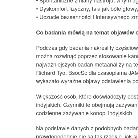
• Spontaniczne zmiany nastroju, w tym agr
• Dyskomfort fizyczny, taki jak bóle głowy
• Uczucie bezsenności i intensywnego z
Co badania mówią na temat objawów o
Podczas gdy badania nakreśliły częściow
można rozwinąć poprzez stosowanie kann
najważniejszych badań metaanalizy na te
Richard Tyo, BsocSc dla czasopisma JA
wykazało wyraźne objawy odstawienia po
Większość osób, które doświadczyły odst
indyjskich. Czynniki te obejmują zażywani
codzienne zażywanie konopi indyjskich.
Na podstawie danych z podobnych badań,
prawdopodobnie nie są tak rzadkie, jak