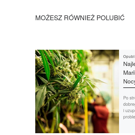
MOŻESZ RÓWNIEŻ POLUBIĆ
Opub
Naj
Mari
Noc
Po str
dobre
i uzup
probl