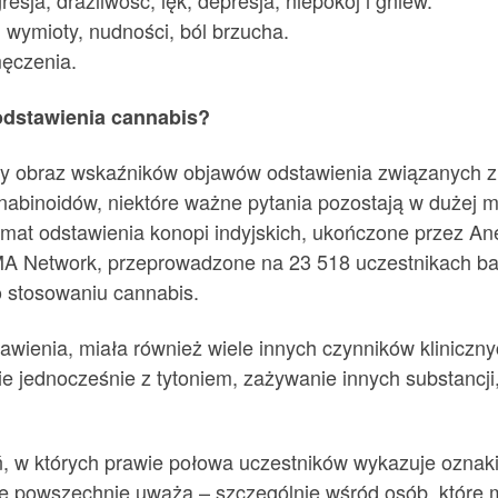
esja, drażliwość, lęk, depresja, niepokój i gniew.
, wymioty, nudności, ból brzucha.
męczenia.
dstawienia cannabis?
y obraz wskaźników objawów odstawienia związanych z ko
abinoidów, niektóre ważne pytania pozostają w dużej m
mat odstawienia konopi indyjskich, ukończone przez An
MA Network, przeprowadzone na 23 518 uczestnikach ba
 stosowaniu cannabis.
awienia, miała również wiele innych czynników klinicz
e jednocześnie z tytoniem, zażywanie innych substancji, 
 w których prawie połowa uczestników wykazuje oznaki 
 się powszechnie uważa – szczególnie wśród osób, któr