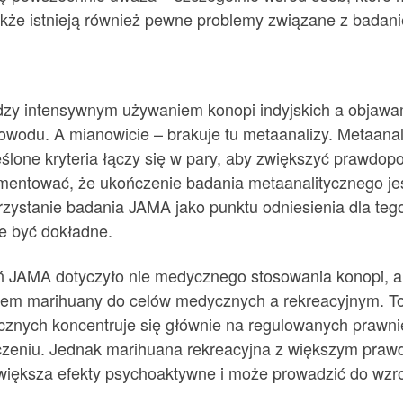
akże istnieją również pewne problemy związane z badan
dzy intensywnym używaniem konopi indyjskich a objawa
owodu. A mianowicie – brakuje tu metaanalizy. Metaanal
ślone kryteria łączy się w pary, aby zwiększyć prawdo
entować, że ukończenie badania metaanalitycznego jes
zystanie badania JAMA jako punktu odniesienia dla tego
e być dokładne.
 JAMA dotyczyło nie medycznego stosowania konopi, al
iem marihuany do celów medycznych a rekreacyjnym. To 
cznych koncentruje się głównie na regulowanych praw
czeniu. Jednak marihuana rekreacyjna z większym pra
iększa efekty psychoaktywne i może prowadzić do wzros