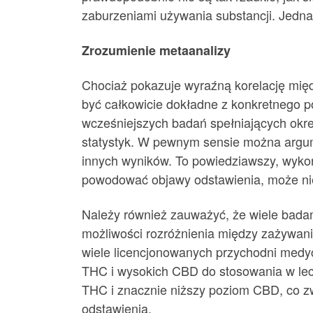
zaburzeniami używania substancji. Jedn
Zrozumienie metaanalizy
Chociaż pokazuje wyraźną korelację mię
być całkowicie dokładne z konkretnego p
wcześniejszych badań spełniających okre
statystyk. W pewnym sensie można argum
innych wyników. To powiedziawszy, wykor
powodować objawy odstawienia, może ni
Należy również zauważyć, że wiele badań
możliwości rozróżnienia między zażywan
wiele licencjonowanych przychodni medy
THC i wysokich CBD do stosowania w le
THC i znacznie niższy poziom CBD, co zw
odstawienia.