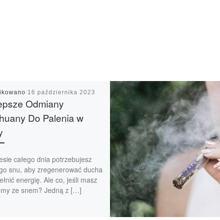
likowano
16 października 2023
lepsze Odmiany
huany Do Palenia w
y
esie całego dnia potrzebujesz
go snu, aby zregenerować ducha
ełnić energię. Ale co, jeśli masz
emy ze snem? Jedną z […]