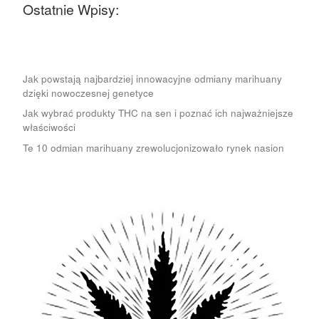
Ostatnie Wpisy:
Jak powstają najbardziej innowacyjne odmiany marihuany
dzięki nowoczesnej genetyce
Jak wybrać produkty THC na sen i poznać ich najważniejsze
właściwości
Te 10 odmian marihuany zrewolucjonizowało rynek nasion