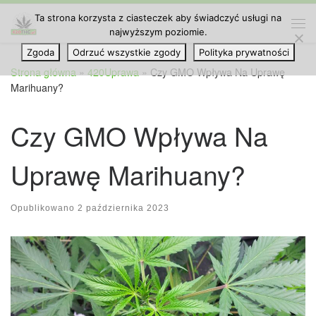
Ta strona korzysta z ciasteczek aby świadczyć usługi na
Przejdź do treści
najwyższym poziomie.
Me
Zgoda
Odrzuć wszystkie zgody
Polityka prywatności
Strona główna
»
420Uprawa
»
Czy GMO Wpływa Na Uprawę
Marihuany?
Czy GMO Wpływa Na
Uprawę Marihuany?
Opublikowano
2 października 2023