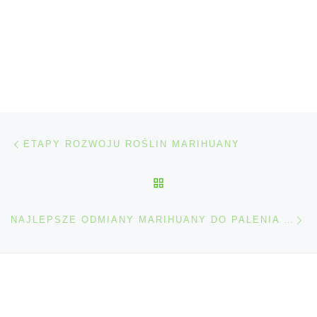
Nawigacja wpisu
Poprzedni wpis
ETAPY ROZWOJU ROŚLIN MARIHUANY
POWRÓT DO LISTY POS
Na
NAJLEPSZE ODMIANY MARIHUANY DO PALENIA W NOCY