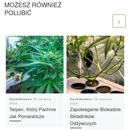
MOŻESZ RÓWNIEŻ
POLUBIĆ
Opublikowano
26 sierpnia
Opublikowano
29 stycznia
2024
2024
Terpen, Który Pachnie
Zapobieganie Blokadzie
Jak Pomarańcze
Składników
Odżywczych