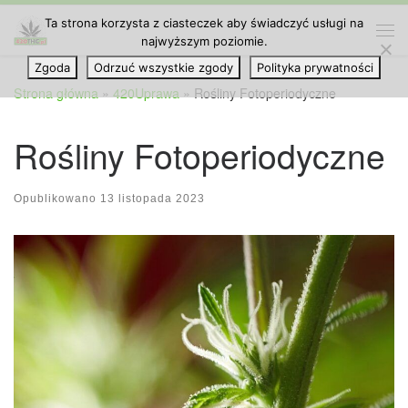
Ta strona korzysta z ciasteczek aby świadczyć usługi na
Przejdź do treści
najwyższym poziomie.
Me
Zgoda
Odrzuć wszystkie zgody
Polityka prywatności
Strona główna
»
420Uprawa
»
Rośliny Fotoperiodyczne
Rośliny Fotoperiodyczne
Opublikowano
13 listopada 2023