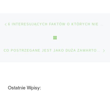
Nawigacja wpisu
Poprzedni wpis
6 INTERESUJĄCYCH FAKTÓW O KTÓRYCH NIE MASZ POJĘCIA
POWRÓT DO LISTY POS
Na
CO POSTRZEGANE JEST JAKO DUŻA ZAWARTOŚĆ THC?
Ostatnie Wpisy: