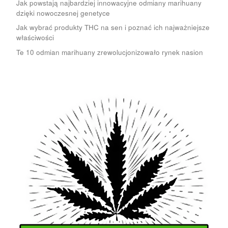
Jak powstają najbardziej innowacyjne odmiany marihuany
dzięki nowoczesnej genetyce
Jak wybrać produkty THC na sen i poznać ich najważniejsze
właściwości
Te 10 odmian marihuany zrewolucjonizowało rynek nasion