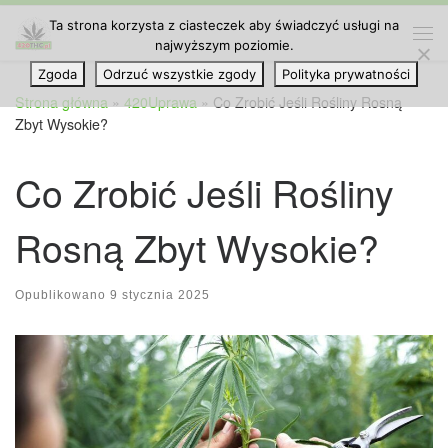
Ta strona korzysta z ciasteczek aby świadczyć usługi na
Przejdź do treści
najwyższym poziomie.
Me
Zgoda
Odrzuć wszystkie zgody
Polityka prywatności
Strona główna
»
420Uprawa
»
Co Zrobić Jeśli Rośliny Rosną
Zbyt Wysokie?
Co Zrobić Jeśli Rośliny
Rosną Zbyt Wysokie?
Opublikowano
9 stycznia 2025