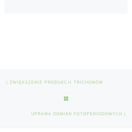
Nawigacja wpisu
Poprzedni wpis
ZWIĘKSZENIE PRODUKCJI TRICHOMÓW
POWRÓT DO LISTY POS
Na
UPRAWA ODMIAN FOTOPERIODOWYCH