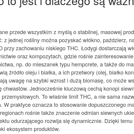
 to jest i dlaczego są waż
ane przede wszystkim z myślą o stabilnej, masowej pro
: z jednej rośliny można pozyskać włókno, paździerz, n
D przy zachowaniu niskiego THC. Łodygi dostarczają wł
nictwie oraz kompozytach, gdzie rośnie zainteresowanie m
nictwa, np. do mieszanek typu hempcrete, a także do mat
ą źródło oleju i białka, a ich przetwory (olej, białko k
acają uwagę na szybki wzrost i dużą biomasę, co może w
ję chwastów. Jednocześnie kluczową cechą konopi siewn
rzemysłowych. To właśnie limit THC, a nie sama nazwa
a. W praktyce oznacza to stosowanie dopuszczonego mat
regionach rośnie także znaczenie odmian siewnych uk
ektu odurzającego rozwija się dynamicznie. Dzięki temu
roki ekosystem produktów.