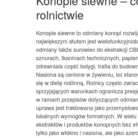
Konopie siewne – co
rolnictwie
Konopie siewne to odmiany konopi rozwij
największym atutem jest wielofunkcyjność
odmiany także surowiec do ekstrakcji CB
sznurach, tkaninach technicznych, papier
zdrewniała część łodygi, trafia do budow
Nasiona są cenione w żywieniu, bo stanowi
się w dietę roślinną. Rolnicy często zwr
sprzyjających warunkach ogranicza pres
w ramach przepisów dotyczących odmian p
uprawa jest traktowana jako przemysłow
lokalnych wymogów formalnych. W wielu 
ekstraktów i produktów konopnych bez ef
tylko jako włókno i nasiona, ale jako sze