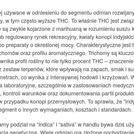
ciej używane w odniesieniu do segmentu odmian rozwijan
dy, w tym często wyższe THC. To właśnie THC jest związ
e są zwykle kojarzone z marihuaną w rozumieniu suszu 
 regulowany rynek rekreacyjny, kwiaty konopi indyjski
po preparaty o określonej mocy. Charakterystyczne jest
trichomów oraz profilu aromatycznego. Trichomy są kluczo
wnika profil rośliny to nie tylko procent THC – znaczen
zestaw terpenów, które wpływają na zapach, smak i sub
arametrach, co wynika z intensywnej hodowli i krzyżowań
nia laboratoryjne, szczególnie w zastosowaniach medyc
i, kontroli warunków oraz dokumentowania partii produkt
przypadku konopi przemysłowych. To sprawia, że “indyjsk
segment o innych wymaganiach, kosztach i standardach.
rny podział na “indica” i “sativa” w handlu bywa dziś u
ikacja genetyczna. Wiele odmian ma złożone pochodzenie