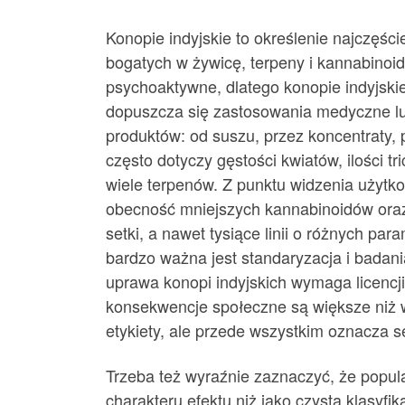
Konopie indyjskie to określenie najczęś
bogatych w żywicę, terpeny i kannabinoi
psychoaktywne, dlatego konopie indyjski
dopuszcza się zastosowania medyczne lub
produktów: od suszu, przez koncentraty, 
często dotyczy gęstości kwiatów, ilości 
wiele terpenów. Z punktu widzenia użytko
obecność mniejszych kannabinoidów oraz 
setki, a nawet tysiące linii o różnych p
bardzo ważna jest standaryzacja i bada
uprawa konopi indyjskich wymaga licencj
konsekwencje społeczne są większe niż w 
etykiety, ale przede wszystkim oznacza 
Trzeba też wyraźnie zaznaczyć, że popula
charakteru efektu niż jako czysta klasyf