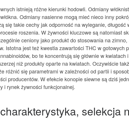
ewnych istnieją różne kierunki hodowli. Odmiany włókni
y włókna. Odmiany nasienne mogą mieć nieco inny pokrój
zą się takie cechy jak odporność na wyleganie, długość w
procesie roszenia. W żywności kluczowe są natomiast s
czególnie ceniony jako produkt do stosowania na zimno,
w. Istotna jest też kwestia zawartości THC w gotowych 
annabinoidów, bo te koncentrują się głównie w kwiatach i
zerzej niż produkty oparte na kwiatach. Oczywiście ta
że różnić się parametrami w zależności od partii i sposo
ości producentów. W efekcie konopie siewne są dziś jed
y i rynek żywności funkcjonalnej.
charakterystyka, selekcja na