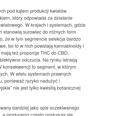
ych pod kątem produkcji kwiatów
kiem, który odpowiada za działanie
kwiatowego. W krajach i systemach, gdzie
ch stanowią surowiec do różnych form
 to, że w tym segmencie selekcja bardzo
we, bo to w nich powstają kannabinoidy i
ie mają też proporcje THC do CBD,
iektywne odczucia. Na rynku istnieją
. W konsekwencji to segment, w którym
znych. W wielu systemach prawnych
u, ponieważ ryzyko nadużyć i
ie” nie jest tylko kwestią botanicznej
żywany bardziej jako opis oczekiwanego
, a producenci często posługują się