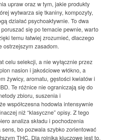
ia upraw oraz w tym, jakie produkty
órej wytwarza się tkaniny, kompozyty,
mogą działać psychoaktywnie. To dwa
by poruszać się po temacie pewnie, warto
zięki temu łatwiej zrozumieć, dlaczego
ie ostrzejszym zasadom.
 celu selekcji, a nie wyłącznie przez
plon nasion i jakościowe włókno, a
m żywicy, aromatu, gęstości kwiatów i
D. Te różnice nie ograniczają się do
etody zbioru, suszenia i
, że współczesna hodowla intensywnie
naczej niż “klasyczne” opisy. Z tego
iero analiza składu i pochodzenia
a sens, bo pozwala szybko zorientować
zym THC. Dla rolnika kluczowe jest to,