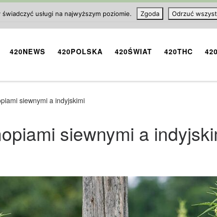
y świadczyć usługi na najwyższym poziomie.
Zgoda
Odrzuć wszyst
420NEWS
420POLSKA
420ŚWIAT
420THC
42
piami siewnymi a indyjskimi
opiami siewnymi a indyjski