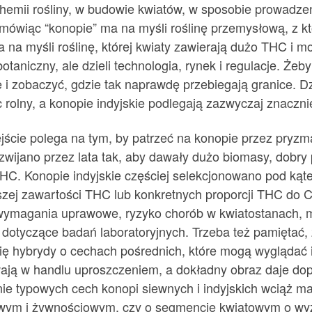
hemii rośliny, w budowie kwiatów, w sposobie prowadzen
mówiąc “konopie” ma na myśli roślinę przemysłową, z kt
 na myśli roślinę, której kwiaty zawierają dużo THC i 
botaniczny, ale dzieli technologia, rynek i regulacje. Że
e i zobaczyć, gdzie tak naprawdę przebiegają granice. D
 rolny, a konopie indyjskie podlegają zazwyczaj znaczn
jście polega na tym, by patrzeć na konopie przez pryzmat
zwijano przez lata tak, aby dawały dużo biomasy, dobry 
HC. Konopie indyjskie częściej selekcjonowano pod kąte
szej zawartości THC lub konkretnych proporcji THC do CB
, wymagania uprawowe, ryzyko chorób w kwiatostanach, m
dotyczące badań laboratoryjnych. Trzeba też pamiętać
się hybrydy o cechach pośrednich, które mogą wyglądać i
wają w handlu uproszczeniem, a dokładny obraz daje dop
ie typowych cech konopi siewnych i indyjskich wciąż m
ym i żywnościowym, czy o segmencie kwiatowym o wyżs