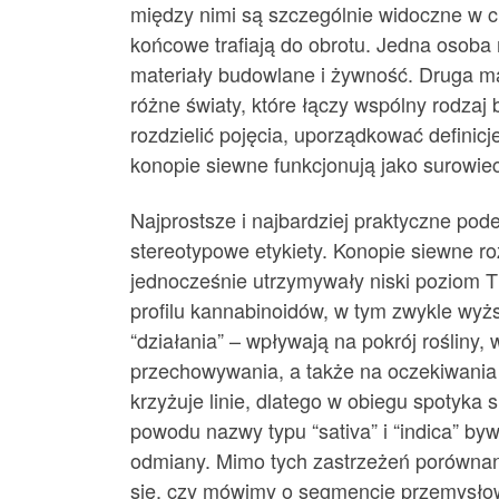
między nimi są szczególnie widoczne w c
końcowe trafiają do obrotu. Jedna osoba 
materiały budowlane i żywność. Druga ma
różne światy, które łączy wspólny rodzaj 
rozdzielić pojęcia, uporządkować definicj
konopie siewne funkcjonują jako surowiec
Najprostsze i najbardziej praktyczne pode
stereotypowe etykiety. Konopie siewne ro
jednocześnie utrzymywały niski poziom T
profilu kannabinoidów, w tym zwykle wyż
“działania” – wpływają na pokrój rośliny
przechowywania, a także na oczekiwania 
krzyżuje linie, dlatego w obiegu spotyka 
powodu nazwy typu “sativa” i “indica” by
odmiany. Mimo tych zastrzeżeń porównan
się, czy mówimy o segmencie przemysłow