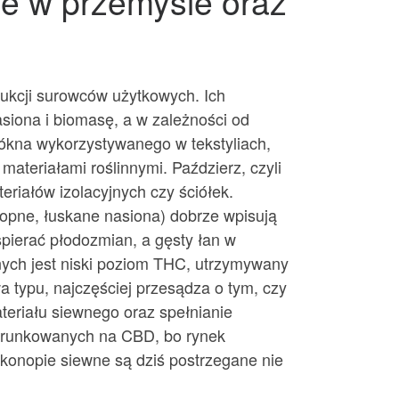
ne w przemyśle oraz
dukcji surowców użytkowych. Ich
asiona i biomasę, a w zależności od
ókna wykorzystywanego w tekstyliach,
ateriałami roślinnymi. Paździerz, czyli
eriałów izolacyjnych czy ściółek.
onopne, łuskane nasiona) dobrze wpisują
spierać płodozmian, a gęsty łan w
ych jest niski poziom THC, utrzymywany
 typu, najczęściej przesądza o tym, czy
eriału siewnego oraz spełnianie
ierunkowanych na CBD, bo rynek
 konopie siewne są dziś postrzegane nie