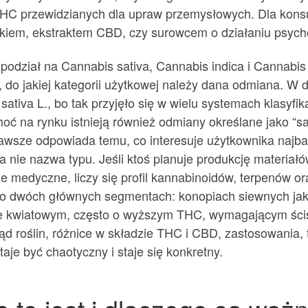
 THC przewidzianych dla upraw przemysłowych. Dla kons
tykiem, ekstraktem CBD, czy surowcem o działaniu psyc
odział na Cannabis sativa, Cannabis indica i Cannabis ru
, do jakiej kategorii użytkowej należy dana odmiana. W
tiva L., bo tak przyjęło się w wielu systemach klasyfikac
hoć na rynku istnieją również odmiany określane jako “
zawsze odpowiada temu, co interesuje użytkownika najbard
a, a nie nazwa typu. Jeśli ktoś planuje produkcję materia
ie medyczne, liczy się profil kannabinoidów, terpenów or
 o dwóch głównych segmentach: konopiach siewnych jako
e kwiatowym, często o wyższym THC, wymagającym ścisłe
ląd roślin, różnice w składzie THC i CBD, zastosowania,
aje być chaotyczny i staje się konkretny.