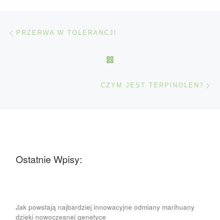
Nawigacja wpisu
Poprzedni wpis
PRZERWA W TOLERANCJI
POWRÓT DO LISTY POS
Na
CZYM JEST TERPINOLEN?
Ostatnie Wpisy:
Jak powstają najbardziej innowacyjne odmiany marihuany
dzięki nowoczesnej genetyce