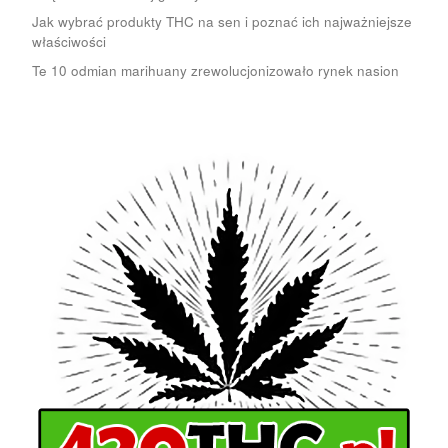
Jak wybrać produkty THC na sen i poznać ich najważniejsze
właściwości
Te 10 odmian marihuany zrewolucjonizowało rynek nasion