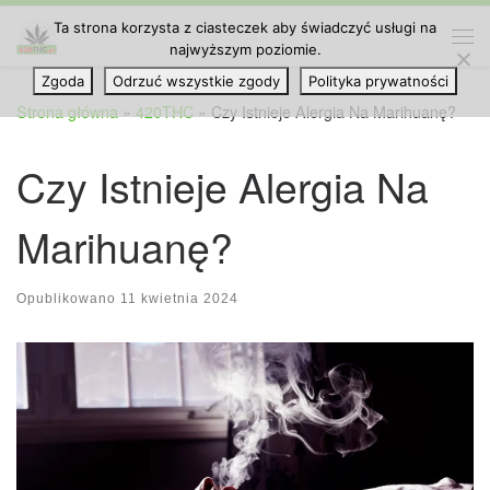
Ta strona korzysta z ciasteczek aby świadczyć usługi na
Przejdź do treści
najwyższym poziomie.
Me
Zgoda
Odrzuć wszystkie zgody
Polityka prywatności
Strona główna
»
420THC
»
Czy Istnieje Alergia Na Marihuanę?
Czy Istnieje Alergia Na
Marihuanę?
Opublikowano
11 kwietnia 2024