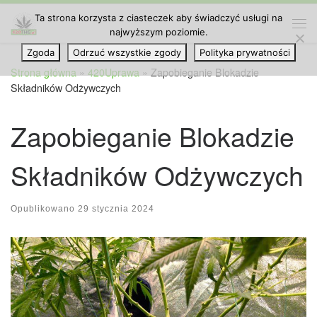
Ta strona korzysta z ciasteczek aby świadczyć usługi na
Przejdź do treści
najwyższym poziomie.
Me
Zgoda
Odrzuć wszystkie zgody
Polityka prywatności
Strona główna
»
420Uprawa
»
Zapobieganie Blokadzie
Składników Odżywczych
Zapobieganie Blokadzie
Składników Odżywczych
Opublikowano
29 stycznia 2024