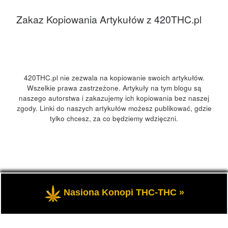
Zakaz Kopiowania Artykułów z 420THC.pl
420THC.pl nie zezwala na kopiowanie swoich artykułów.
Wszelkie prawa zastrzeżone. Artykuły na tym blogu są
naszego autorstwa i zakazujemy ich kopiowania bez naszej
zgody. Linki do naszych artykułów możesz publikować, gdzie
tylko chcesz, za co będziemy wdzięczni.
© 2026
420Polska, 420THC.pl
– Wszelkie prawa zastrzeżone
Nasiona Konopi THC-THC »
- Kultura marihuany, konopi 420 w Polsce i na świecie.