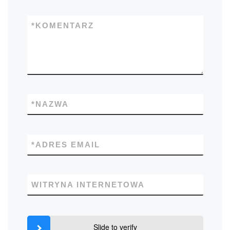
*
KOMENTARZ
*
NAZWA
*
ADRES EMAIL
WITRYNA INTERNETOWA
Slide to verify