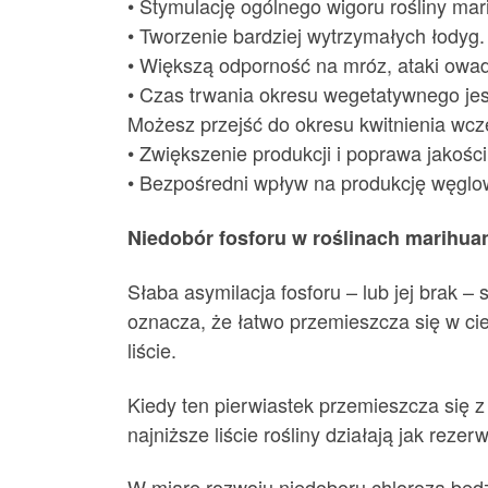
• Stymulację ogólnego wigoru rośliny mar
• Tworzenie bardziej wytrzymałych łodyg.
• Większą odporność na mróz, ataki owad
• Czas trwania okresu wegetatywnego je
Możesz przejść do okresu kwitnienia wcz
• Zwiększenie produkcji i poprawa jakości
• Bezpośredni wpływ na produkcję węglow
Niedobór fosforu w roślinach marihua
Słaba asymilacja fosforu – lub jej brak –
oznacza, że łatwo przemieszcza się w cie
liście.
Kiedy ten pierwiastek przemieszcza się z 
najniższe liście rośliny działają jak rez
W miarę rozwoju niedoboru chloroza będzie