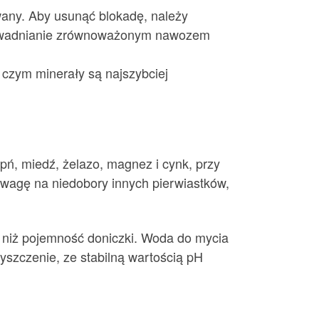
owany. Aby usunąć blokadę, należy
e nawadnianie zrównoważonym nawozem
 czym minerały są najszybciej
pń, miedź, żelazo, magnez i cynk, przy
wagę na niedobory innych pierwiastków,
ą niż pojemność doniczki. Woda do mycia
zyszczenie, ze stabilną wartością pH