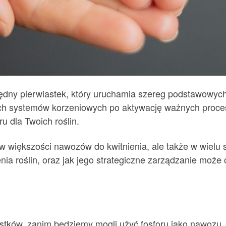
ezbędny pierwiastek, który uruchamia szereg podstawowy
nych systemów korzeniowych po aktywację ważnych proce
 dla Twoich roślin.
 w większości nawozów do kwitnienia, ale także w wielu
ienia roślin, oraz jak jego strategiczne zarządzanie może
astków, zanim będziemy mogli użyć fosforu jako nawozu