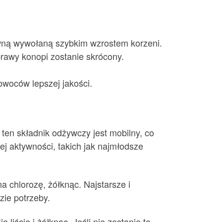
ywną wywołaną szybkim wzrostem korzeni.
prawy konopi zostanie skrócony.
owoców lepszej jakości.
 ten składnik odżywczy jest mobilny, co
ej aktywności, takich jak najmłodsze
na chlorozę, żółknąc. Najstarsze i
zie potrzeby.
liście i żółknąc. Jeśli nie zostanie to