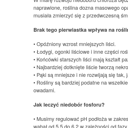
naprawione, roślina dozna masowego opada
musiała zmierzyć się z przedwczesną śmi
Brak tego pierwiastka wpływa na rośl
• Opóźniony wzrost mniejszych liści.
• Łodygi, ogonki liściowe i inne części roś
• Końcówki starszych liści mają kształt pa
• Najbardziej dotknięte liście tworzą nek
• Pąki są mniejsze i nie rozwijają się tak,
• Rośliny są bardziej podatne na wszelki
owadami.
Jak leczyć niedobór fosforu?
• Musimy regulować pH podłoża w zakresi
wahał od 5,5 do 6,2 w zależności od fazy