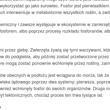
ykorzystać go jako surowiec. Fosfor jest pierwiastkie
ch interweniuje w metabolizmie wszystkich roślin, a zw
chemiczny i zawsze występuje w ekosystemie w zamknięty
 fosforem, albo poprzez procesy rozkładu fosforanów, alb
i przez glebę. Zwierzęta żywią się tymi warzywami, które
 do podglebia, aby później zostać przetworzone przez 
óre mogą zostać ponownie wchłonięte przez rośliny, zamy
anów obecnych w podłożu jest wciągana do morza, tak że
wiska lądowego poprzez dwa systemy; pierwsza, poprzez
również wchłonęły fosfor do swoich organizmów. Druga m
yt tektonicznych, chociaż proces ten trwa tysiące lat.
y