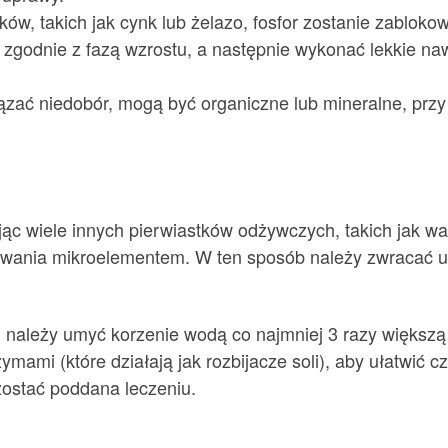
ów, takich jak cynk lub żelazo, fosfor zostanie zablok
H zgodnie z fazą wzrostu, a następnie wykonać lekki
ązać niedobór, mogą być organiczne lub mineralne, przy
jąc wiele innych pierwiastków odżywczych, takich jak wa
kowania mikroelementem. W ten sposób należy zwracać u
a, należy umyć korzenie wodą co najmniej 3 razy większ
ami (które działają jak rozbijacze soli), aby ułatwić c
 zostać poddana leczeniu.