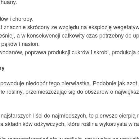
ihuany.
ów i choroby.
st znacznie skrócony ze względu na eksplozję wegetat
eśniej, a w konsekwencji całkowity czas potrzebny do u
 pąków i nasion.
odanów, poprawa produkcji cukrów i skrobi, produkcja 
ny
 spowoduje niedobór tego pierwiastka. Podobnie jak azot,
le rośliny, przemieszczając się do obszarów o największ
najstarszych liści do najmłodszych, te pierwsze cierpią 
erwa składników odżywczych, które roślina wykorzysta w ra
 rozprzestrzeniać się w roślinie, wpływając na wszystkie 