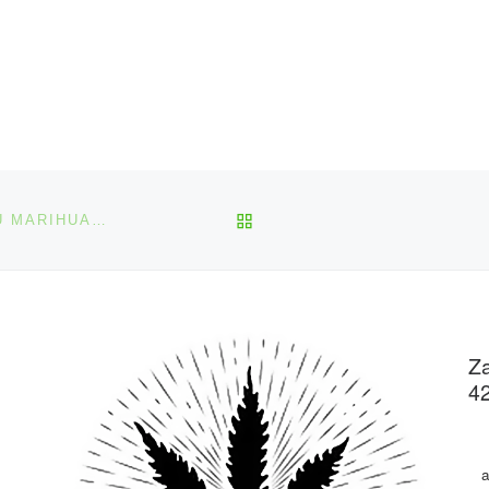
POWRÓT DO LISTY POS
JAK UNIKNĄĆ ZACZERWIENIENIA OCZU PO PALENIU MARIHUANY
Za
4
a