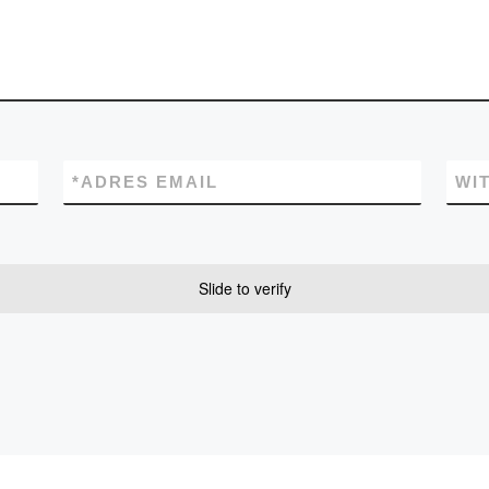
*
ADRES EMAIL
WI
Slide to verify