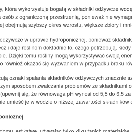
by, która wykorzystuje bogatą w składniki odżywcze wo
la osób z ograniczoną przestrzenią, ponieważ nie wymaga 
ej obejmują szybszy okres wzrostu, większe zbiory i mn
i odżywcze w uprawie hydroponicznej, ponieważ składni
ecz i daje roślinom dokładnie to, czego potrzebują, kied
ie. Dzięki temu rośliny mogą wykorzystywać swoją ener
to również okazać się wyzwaniem w przypadku braku r
ją oznaki spalania składników odżywczych znacznie szyb
szym sposobem zwalczania problemów ze składnikami o
 (upewnij się, że równowaga pH wynosi od 5,5 do 6,5 z
e umieść je w wodzie o niższej zawartości składników
ponicznej
omu jest łatwe, używając tylko kilku tanich materiałów