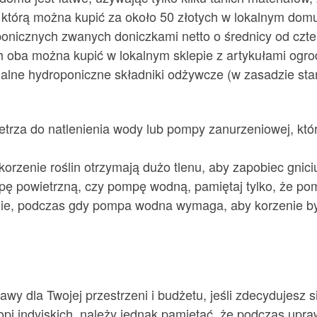
, którą można kupić za około 50 złotych w lokalnym do
onicznych zwanych doniczkami netto o średnicy od czter
h oba można kupić w lokalnym sklepie z artykułami ogrod
jalne hydroponiczne składniki odżywcze (w zasadzie st
rza do natlenienia wody lub pompy zanurzeniowej, któr
rzenie roślin otrzymają dużo tlenu, aby zapobiec gniciu
pę powietrzną, czy pompę wodną, ​​pamiętaj tylko, że p
zie, podczas gdy pompa wodna wymaga, aby korzenie by
rawy dla Twojej przestrzeni i budżetu, jeśli zdecydujesz
opi indyjskich, należy jednak pamiętać, że podczas upr