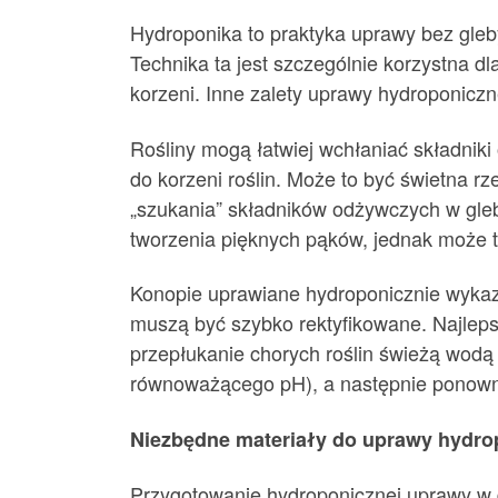
Hydroponika to praktyka uprawy bez gle
Technika ta jest szczególnie korzystna d
korzeni. Inne zalety uprawy hydroponiczn
Rośliny mogą łatwiej wchłaniać składnik
do korzeni roślin. Może to być świetna rz
„szukania” składników odżywczych w gleb
tworzenia pięknych pąków, jednak może 
Konopie uprawiane hydroponicznie wykazu
muszą być szybko rektyfikowane. Najlep
przepłukanie chorych roślin świeżą wodą
równoważącego pH), a następnie ponowni
Niezbędne materiały do ​​uprawy hydro
Przygotowanie hydroponicznej uprawy w d