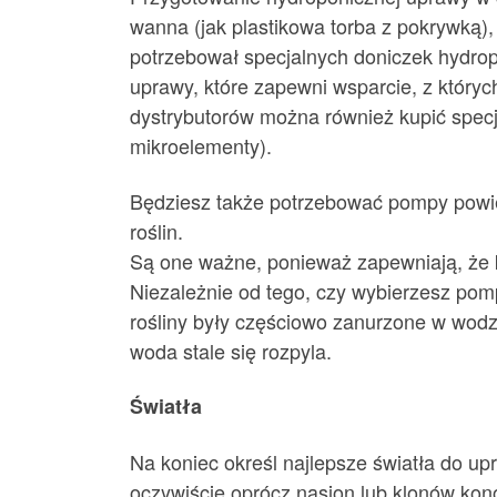
wanna (jak plastikowa torba z pokrywką)
potrzebował specjalnych doniczek hydrop
uprawy, które zapewni wsparcie, z któryc
dystrybutorów można również kupić spec
mikroelementy).
Będziesz także potrzebować pompy powiet
roślin.
Są one ważne, ponieważ zapewniają, że ko
Niezależnie od tego, czy wybierzesz pom
rośliny były częściowo zanurzone w wod
woda stale się rozpyla.
Światła
Na koniec określ najlepsze światła do up
oczywiście oprócz nasion lub klonów kon