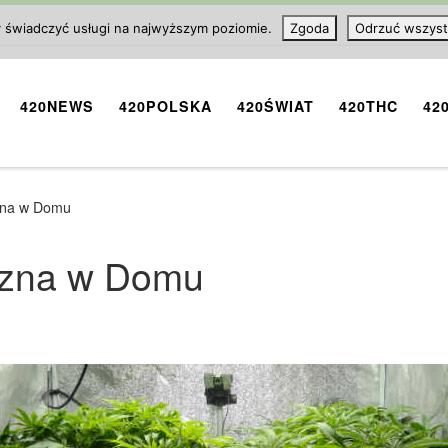
y świadczyć usługi na najwyższym poziomie.
Zgoda
Odrzuć wszyst
420NEWS
420POLSKA
420ŚWIAT
420THC
42
zna w Domu
czna w Domu