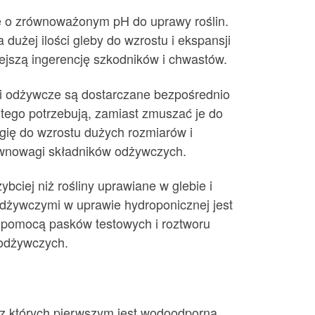
dę o zrównoważonym pH do uprawy roślin.
dużej ilości gleby do wzrostu i ekspansji
iejszą ingerencję szkodników i chwastów.
ki odżywcze są dostarczane bezpośrednio
y tego potrzebują, zamiast zmuszać je do
gię do wzrostu dużych rozmiarów i
ównowagi składników odżywczych.
ciej niż rośliny uprawiane w glebie i
dżywczymi w uprawie hydroponicznej jest
a pomocą pasków testowych i roztworu
 odżywczych.
, z których pierwszym jest wodoodporna