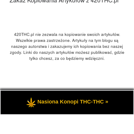
Zakaz Kopiowania Artykułów z 420THC.pl
420THC.pl nie zezwala na kopiowanie swoich artykułów.
Wszelkie prawa zastrzeżone. Artykuły na tym blogu są
naszego autorstwa i zakazujemy ich kopiowania bez naszej
zgody. Linki do naszych artykułów możesz publikować, gdzie
tylko chcesz, za co będziemy wdzięczni.
© 2026
420Polska, 420THC.pl
– Wszelkie prawa zastrzeżone
Nasiona Konopi THC-THC »
- Kultura marihuany, konopi 420 w Polsce i na świecie.