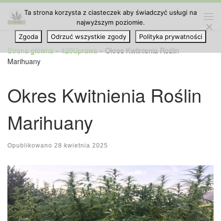
Ta strona korzysta z ciasteczek aby świadczyć usługi na
Przejdź do treści
najwyższym poziomie.
Me
Zgoda
Odrzuć wszystkie zgody
Polityka prywatności
Strona główna
»
420Uprawa
»
Okres Kwitnienia Roślin
Marihuany
Okres Kwitnienia Roślin
Marihuany
Opublikowano
28 kwietnia 2025