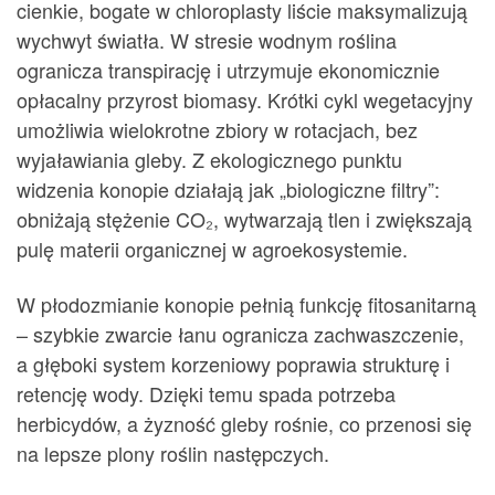
cienkie, bogate w chloroplasty liście maksymalizują
wychwyt światła. W stresie wodnym roślina
ogranicza transpirację i utrzymuje ekonomicznie
opłacalny przyrost biomasy. Krótki cykl wegetacyjny
umożliwia wielokrotne zbiory w rotacjach, bez
wyjaławiania gleby. Z ekologicznego punktu
widzenia konopie działają jak „biologiczne filtry”:
obniżają stężenie CO₂, wytwarzają tlen i zwiększają
pulę materii organicznej w agroekosystemie.
W płodozmianie konopie pełnią funkcję fitosanitarną
– szybkie zwarcie łanu ogranicza zachwaszczenie,
a głęboki system korzeniowy poprawia strukturę i
retencję wody. Dzięki temu spada potrzeba
herbicydów, a żyzność gleby rośnie, co przenosi się
na lepsze plony roślin następczych.