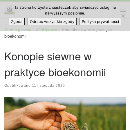
Ta strona korzysta z ciasteczek aby świadczyć usługi na
Przejdź do treści
najwyższym poziomie.
Me
Zgoda
Odrzuć wszystkie zgody
Polityka prywatności
Strona główna
»
420Uprawa
»
Konopie siewne w praktyce
bioekonomii
Konopie siewne w
praktyce bioekonomii
Opublikowano
11 listopada 2025