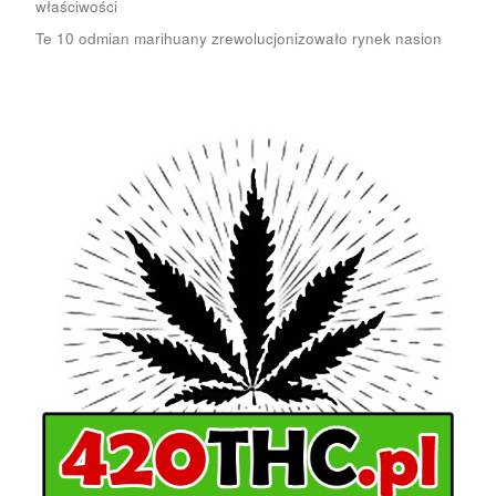
właściwości
Te 10 odmian marihuany zrewolucjonizowało rynek nasion