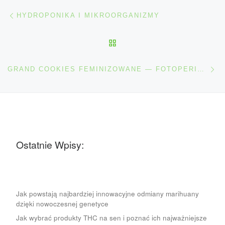
Nawigacja wpisu
Poprzedni wpis
HYDROPONIKA I MIKROORGANIZMY
POWRÓT DO LISTY POS
Na
GRAND COOKIES FEMINIZOWANE — FOTOPERIODYCZNE „CIASTECZKO” W WERSJI PREMIUM
Ostatnie Wpisy:
Jak powstają najbardziej innowacyjne odmiany marihuany
dzięki nowoczesnej genetyce
Jak wybrać produkty THC na sen i poznać ich najważniejsze