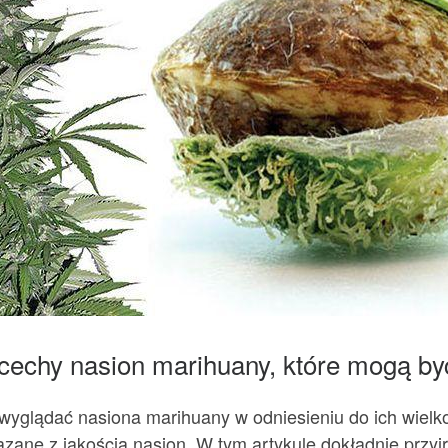
zy cechy nasion marihuany, które mogą b
 wyglądać nasiona marihuany w odniesieniu do ich wielko
iązane z jakością nasion. W tym artykule dokładnie prz