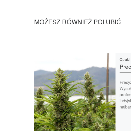
MOŻESZ RÓWNIEŻ POLUBIĆ
Opub
Prec
Precy
Wysok
profe
indyj
najbar