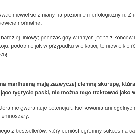
ać niewielkie zmiany na poziomie morfologicznym. Znal
ałkowicie normalne.
 bardziej liniowy; podczas gdy w innych jedna z końców 
koju: podobnie jak w przypadku wielkości, te niewielkie 
cią.
iona marihuaną mają zazwyczaj ciemną skorupę, któr
jące tygrysie paski, nie można tego traktować jako 
 która nie gwarantuje potencjału kiełkowania ani ogólny
ciemnoszary.
nego z bestsellerów, który odniósł ogromny sukces na c