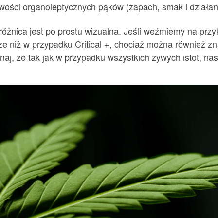
ciwości organoleptycznych pąków (zapach, smak i działan
różnica jest po prostu wizualna. Jeśli weźmiemy na prz
 niż w przypadku Critical +, chociaż można również zna
aj, że tak jak w przypadku wszystkich żywych istot, na