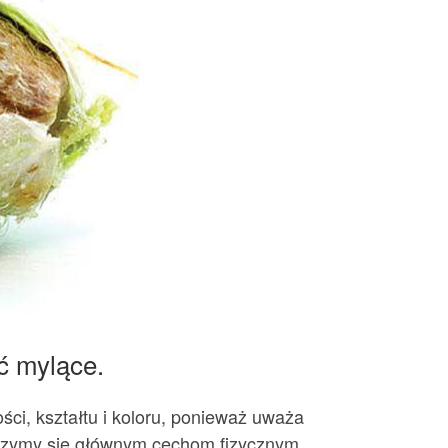
yć mylące.
ści, kształtu i koloru, ponieważ uważa
yjrzymy się głównym cechom fizycznym