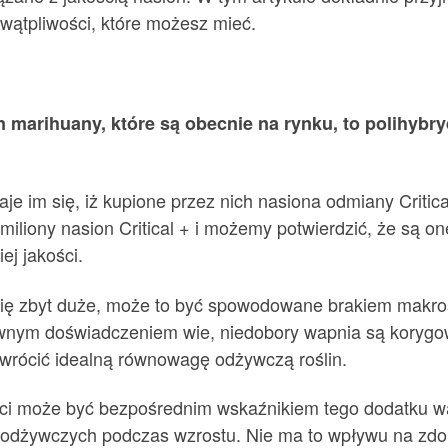
wątpliwości, które możesz mieć.
 marihuany, które są obecnie na rynku, to polihybry
je im się, iż kupione przez nich nasiona odmiany Critica
miliony nasion Critical + i możemy potwierdzić, że są on
ej jakości.
ą się zbyt duże, może to być spowodowane brakiem makr
ewnym doświadczeniem wie, niedobory wapnia są korygo
wrócić idealną równowagę odżywczą roślin.
ści może być bezpośrednim wskaźnikiem tego dodatku wa
odżywczych podczas wzrostu. Nie ma to wpływu na zdoln