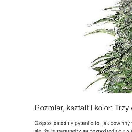
Rozmiar, kształt i kolor: Tr
Często jesteśmy pytani o to, jak powinny
się, że te parametry są bezpośrednio zw