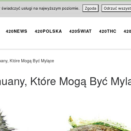
y świadczyć usługi na najwyższym poziomie.
Zgoda
Odrzuć wszyst
420NEWS
420POLSKA
420ŚWIAT
420THC
42
uany, Które Mogą Być Mylące
huany, Które Mogą Być Myl