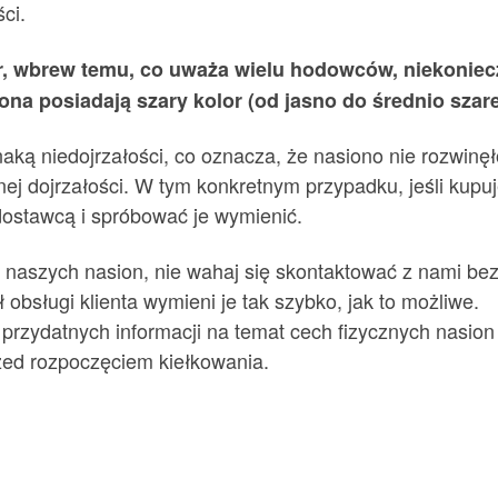
ci.
lor, wbrew temu, co uważa wielu hodowców, niekoniecz
ona posiadają szary kolor (od jasno do średnio szar
aką niedojrzałości, co oznacza, że nasiono nie rozwinęło
ej dojrzałości. W tym konkretnym przypadku, jeśli kupu
dostawcą i spróbować je wymienić.
z naszych nasion, nie wahaj się skontaktować z nami bezp
obsługi klienta wymieni je tak szybko, jak to możliwe.
 przydatnych informacji na temat cech fizycznych nasio
rzed rozpoczęciem kiełkowania.