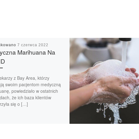
likowano
7 czerwca 2022
yczna Marihuana Na
HD
lekarzy z Bay Area, którzy
ają swoim pacjentom medyczną
uanę, powiedziało w ostatnich
dach, że ich baza klientów
zyła się o […]