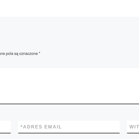
e pola są oznaczone
*
*
ADRES EMAIL
WI