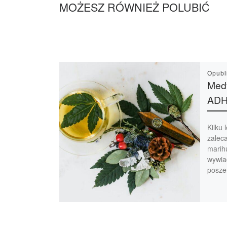
MOŻESZ RÓWNIEŻ POLUBIĆ
Opub
Med
AD
Kilku 
zalec
marih
wywia
poszer