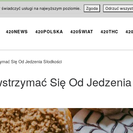
y świadczyć usługi na najwyższym poziomie.
Zgoda
Odrzuć wszyst
420NEWS
420POLSKA
420ŚWIAT
420THC
42
ymać Się Od Jedzenia Słodkości
strzymać Się Od Jedzenia