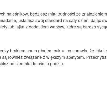
ych naleśników, będziesz miał trudności ze znalezieniem
niadanie, ustalasz swój standard na cały dzień, dając sw
lety lub jajka z dodatkiem warzyw, które są bardzo sycą
y brakiem snu a głodem cukru, co sprawia, że ​​łaknienie 
nu są również związane z większym apetytem. Przechytrz
śpisz od siedmiu do ośmiu godzin.