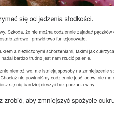
zymać się od jedzenia słodkości.
wy. Szkoda, że ​​nie można codziennie zajadać pączków or
ozostało zdrowe i prawidłowo funkcjonowało.
krem a niezliczonymi schorzeniami, takimi jak cukrzyca
nadal bardzo trudno jest nam rzucić palenie.
cznie niemożliwe, ale istnieją sposoby na zmniejszenie
y. Chociaż nie powinniśmy codziennie jeść lodów, nie ma
iesz się nią bardziej cieszyć bez poczucia winy.
z zrobić, aby zmniejszyć spożycie cukru