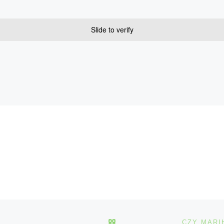
Slide to verify
POWRÓT DO LISTY POS
CZY MARI