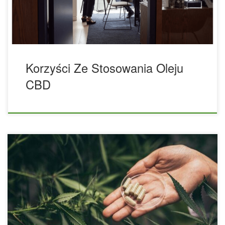
od łagodzenia drobnych bólów, a skończywszy na
powstrzymaniu nocnego przewracania się z […]
Korzyści Ze Stosowania Oleju
CBD
Czy CBD jest możliwą opcją leczenia objawów menopauzy?
Nadal potrzeba wielu badań, aby udowodnić skuteczność
konopi indyjskich, ale jest to obiecujące w przypadku wielu
schorzeń, w tym menopauzy. Niezależnie od tego, czy
marihuana jest „cudownym lekiem”, jak twierdzą niektórzy,
ludzie na całym świecie doświadczyli zdumiewającej mocy
leczniczej marihuany i leczniczej siły jej związków. W