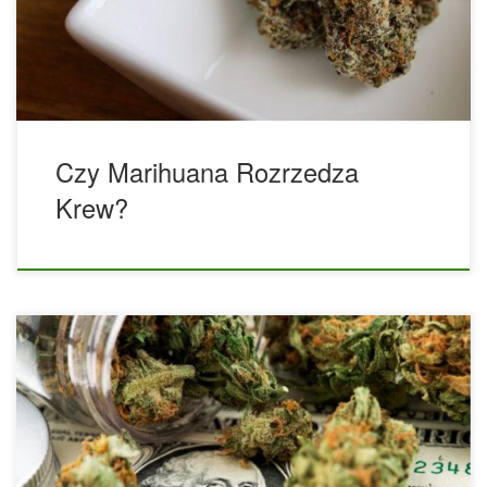
sposobem leczenia wielu chorób psychicznych i fizycznych.
Wielu pacjentom MMJ zapewnia niezbędną ulgę w bólu i jest
ważnym krokiem na drodze do wyzdrowienia. Najlepszym
[…]
Czy Marihuana Rozrzedza
Krew?
Oto, co naukowcy wiedzą do tej pory o wpływie legalizacji
marihuany na zdrowie publiczne. Przeciwnicy przepisów
dotyczących medycznej i rekreacyjnej marihuany często
wyrażają obawy co do wpływu substancji na zdrowie
publiczne, twierdząc, że taka polityka doprowadzi do
wzrostu zaburzeń związanych z używaniem konopi