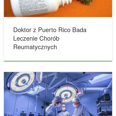
of Medicine, dr Morales, mówi, […]
Doktor z Puerto Rico Bada
Leczenie Chorób
Reumatycznych
W jaki sposób medyczna marihuana może pomóc w
objawach porażenia mózgowego? Czy konopie indyjskie są
możliwym sposobem leczenia objawów porażenia
mózgowego? Oto kilka sposobów, w jakie marihuana może
być pomocna. Pacjenci z porażeniem mózgowym wykazują
nieprawidłowe ruchy, napięcie mięśniowe lub postawę z
powodu zaburzeń neurologicznych. Wiele nie wiadomo na