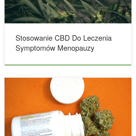
rzeczywistości medyczną marihuanę przepisano osobom
cierpiącym […]
Stosowanie CBD Do Leczenia
Symptomów Menopauzy
Doktor z Puerto Rico bada leczenie chorób reumatycznych
za pomocą marihuany. Portorykański pracownik służby
zdrowia, dr Jose Silva Morales, potwierdza wiarę ludzi w
lecznicze właściwości marihuany. W szczególności dr
Morales, który jest również prezesem/dyrektorem
generalnym Virtual Healing Solutions, mówi, że „konopie
indyjskie pozytywnie wpływają na pacjentów z przewlekłymi
chorobami reumatycznymi”. Były San Juan Bautista School