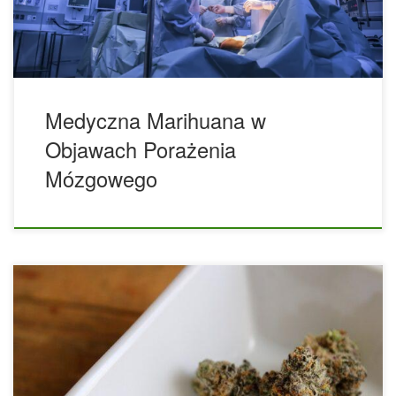
temat przyczyn porażenia mózgowego, ale stany takie jak
leukomalacja okołokomorowa (PVL), […]
Medyczna Marihuana w
Objawach Porażenia
Mózgowego
Czy medyczna marihuana rozrzedza krew? Medyczna
marihuana (MMJ) staje się coraz bardziej popularna w
Stanach Zjednoczonych, ponieważ coraz więcej osób zdaje
sobie sprawę z jej korzyści zdrowotnych. MMJ może
łagodzić objawy różnych schorzeń i jest skutecznym