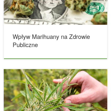
indyjskich i używania innych potencjalnie szkodliwych
substancji.Jednak nowy przegląd wykazał, że chociaż
używanie marihuany wzrasta wśród dorosłych […]
Wpływ Marihuany na Zdrowie
Publiczne
Pomimo tego, że jest to stosunkowo nowa patologia,
zdefiniowana po raz pierwszy w 1990 roku, fibromialgia jest
jednym z najczęstszych przewlekłych zaburzeń bólowych na
świecie. Szacuje się, że 5% światowej populacji cierpi na tę
chorobę, a 90% zdiagnozowanych pacjentów to kobiety.
Doświadczają one powszechnego chronicznego bólu