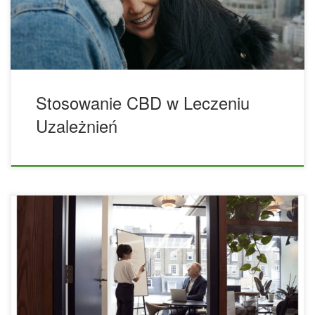
środków uspokajających, alkoholu i innych narkotyków.
Jednak skuteczność leczenia uzależnienia od CBD i
marihuany zależy […]
Stosowanie CBD w Leczeniu
Uzależnień
Być może wiesz, że kannabidiol (CBD) może pomóc w
leczeniu poważnych schorzeń, takich jak stwardnienie
rozsiane (SM) i epilepsja, ale czy wiesz, że może on również
poprawić ogólny stan zdrowia? Nawet jeśli nie cierpisz na
żadną konkretną chorobę, produkty CBD mogą być
integralną częścią twojego codziennego życia. Począwszy