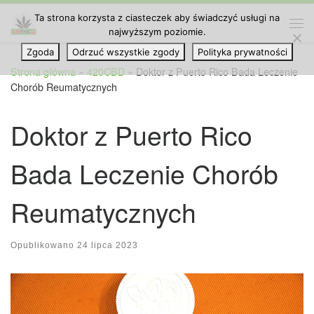
Ta strona korzysta z ciasteczek aby świadczyć usługi na
Przejdź do treści
najwyższym poziomie.
Me
Zgoda
Odrzuć wszystkie zgody
Polityka prywatności
Strona główna
»
420CBD
»
Doktor z Puerto Rico Bada Leczenie
Chorób Reumatycznych
Doktor z Puerto Rico
Bada Leczenie Chorób
Reumatycznych
Opublikowano
24 lipca 2023