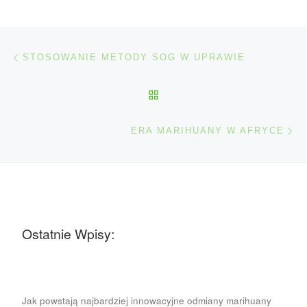
Nawigacja wpisu
Poprzedni wpis
STOSOWANIE METODY SOG W UPRAWIE
POWRÓT DO LISTY POS
Na
ERA MARIHUANY W AFRYCE
Ostatnie Wpisy:
Jak powstają najbardziej innowacyjne odmiany marihuany