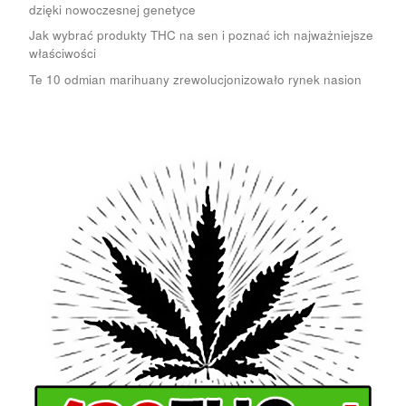
dzięki nowoczesnej genetyce
Jak wybrać produkty THC na sen i poznać ich najważniejsze
właściwości
Te 10 odmian marihuany zrewolucjonizowało rynek nasion