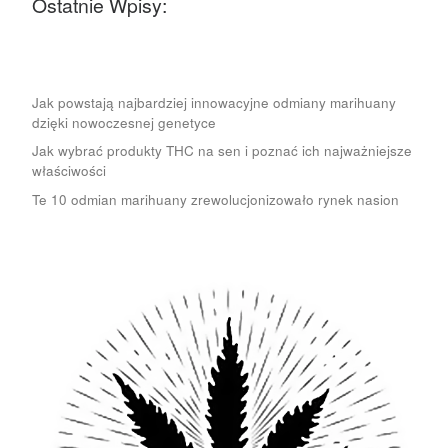
Ostatnie Wpisy:
Jak powstają najbardziej innowacyjne odmiany marihuany
dzięki nowoczesnej genetyce
Jak wybrać produkty THC na sen i poznać ich najważniejsze
właściwości
Te 10 odmian marihuany zrewolucjonizowało rynek nasion