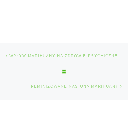
Nawigacja wpisu
Poprzedni wpis
WPŁYW MARIHUANY NA ZDROWIE PSYCHICZNE
POWRÓT DO LISTY POS
Na
FEMINIZOWANE NASIONA MARIHUANY