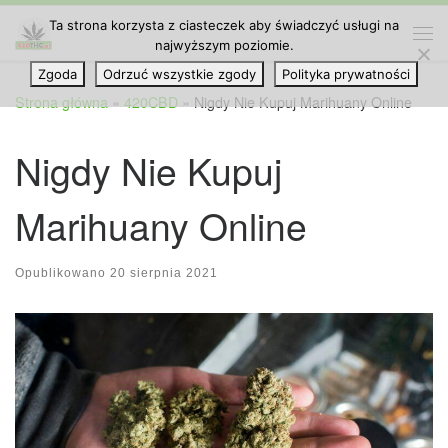
Ta strona korzysta z ciasteczek aby świadczyć usługi na
Przejdź do treści
najwyższym poziomie.
Me
Zgoda
Odrzuć wszystkie zgody
Polityka prywatności
Strona główna
»
420CBD
»
Nigdy Nie Kupuj Marihuany Online
Nigdy Nie Kupuj
Marihuany Online
Opublikowano
20 sierpnia 2021