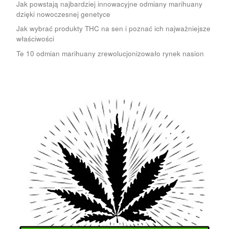
Jak powstają najbardziej innowacyjne odmiany marihuany
dzięki nowoczesnej genetyce
Jak wybrać produkty THC na sen i poznać ich najważniejsze
właściwości
Te 10 odmian marihuany zrewolucjonizowało rynek nasion