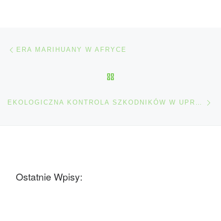
Nawigacja wpisu
Poprzedni wpis
ERA MARIHUANY W AFRYCE
POWRÓT DO LISTY POS
Na
EKOLOGICZNA KONTROLA SZKODNIKÓW W UPRAWIE MARIHUANY
Ostatnie Wpisy: