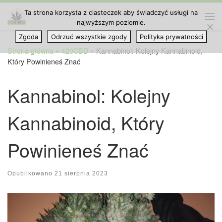
Ta strona korzysta z ciasteczek aby świadczyć usługi na
Przejdź do treści
najwyższym poziomie.
Me
Zgoda
Odrzuć wszystkie zgody
Polityka prywatności
Strona główna
»
420CBD
»
Kannabinol: Kolejny Kannabinoid,
Który Powinieneś Znać
Kannabinol: Kolejny
Kannabinoid, Który
Powinieneś Znać
Opublikowano
21 sierpnia 2023