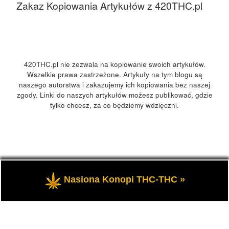
Zakaz Kopiowania Artykułów z 420THC.pl
420THC.pl nie zezwala na kopiowanie swoich artykułów.
Wszelkie prawa zastrzeżone. Artykuły na tym blogu są
naszego autorstwa i zakazujemy ich kopiowania bez naszej
zgody. Linki do naszych artykułów możesz publikować, gdzie
tylko chcesz, za co będziemy wdzięczni.
© 2026
420Polska, 420THC.pl
– Wszelkie prawa zastrzeżone
Nasiona Konopi THC-THC »
- Kultura marihuany, konopi 420 w Polsce i na świecie.