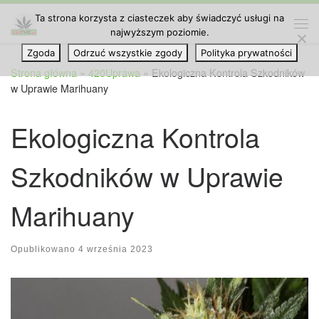
Ta strona korzysta z ciasteczek aby świadczyć usługi na
Przejdź do treści
najwyższym poziomie.
Me
Zgoda
Odrzuć wszystkie zgody
Polityka prywatności
Strona główna
»
420Uprawa
»
Ekologiczna Kontrola Szkodników
w Uprawie Marihuany
Ekologiczna Kontrola
Szkodników w Uprawie
Marihuany
Opublikowano
4 września 2023