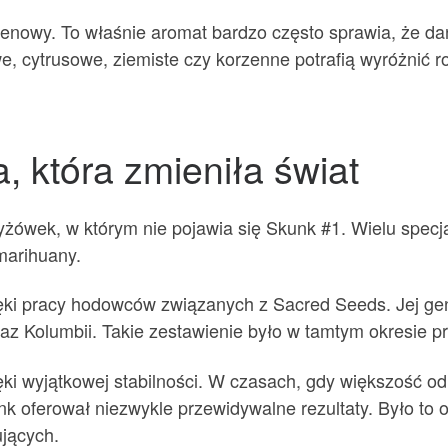
rpenowy. To właśnie aromat bardzo często sprawia, że 
e, cytrusowe, ziemiste czy korzenne potrafią wyróżnić 
 która zmieniła świat
yżówek, w którym nie pojawia się Skunk #1. Wielu specj
marihuany.
ięki pracy hodowców związanych z Sacred Seeds. Jej ge
z Kolumbii. Takie zestawienie było w tamtym okresie p
ęki wyjątkowej stabilności. W czasach, gdy większość 
k oferował niezwykle przewidywalne rezultaty. Było to
ujących.