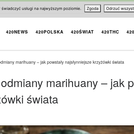
y świadczyć usługi na najwyższym poziomie.
Zgoda
Odrzuć wszyst
420NEWS
420POLSKA
420ŚWIAT
420THC
42
odmiany marihuany – jak powstały najsłynniejsze krzyżówki świata
e odmiany marihuany – jak 
żówki świata