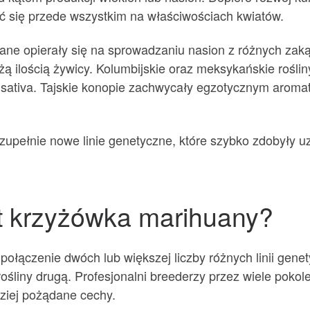
ać się przede wszystkim na właściwościach kwiatów.
ane opierały się na sprowadzaniu nasion z różnych zak
ą ilością żywicy. Kolumbijskie oraz meksykańskie rośli
ativa. Tajskie konopie zachwycały egzotycznym aromate
 zupełnie nowe linie genetyczne, które szybko zdobyły 
t krzyżówka marihuany?
ołączenie dwóch lub większej liczby różnych linii gen
 rośliny drugą. Profesjonalni breederzy przez wiele poko
ziej pożądane cechy.