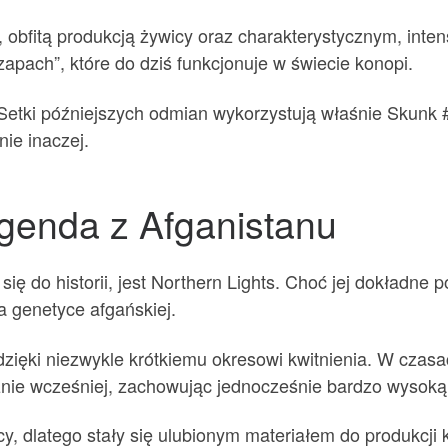
, obfitą produkcją żywicy oraz charakterystycznym, int
pach”, które do dziś funkcjonuje w świecie konopi.
 Setki późniejszych odmian wykorzystują właśnie Skunk 
ie inaczej.
egenda z Afganistanu
ię do historii, jest Northern Lights. Choć jej dokładne
a genetyce afgańskiej.
dzięki niezwykle krótkiemu okresowi kwitnienia. W czas
cznie wcześniej, zachowując jednocześnie bardzo wysoką
cy, dlatego stały się ulubionym materiałem do produkcj