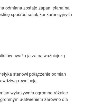
dana odmiana zostaje zapamiętana na
roślinę spośród setek konkurencyjnych
alistów uważa ją za najważniejszą
netyka stanowi połączenie odmian
rawdziwą rewolucją.
odmian wykazywała ogromne różnice
 ogromnym ułatwieniem zarówno dla