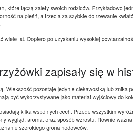
an, które łączą zalety swoich rodziców. Przykładowo je
ność na pleśń, a trzecia za szybkie dojrzewanie kwiató
.
ać wiele lat. Dopiero po uzyskaniu wysokiej powtarzalno
zyżówki zapisały się w hist
. Większość pozostaje jedynie ciekawostką lub znika po
ają być wykorzystywane jako materiał wyjściowy do ko
osiadają kilka wspólnych cech. Przede wszystkim wyróżn
bny wygląd, aromat oraz sposób wzrostu. Równie ważna 
uznanie szerokiego grona hodowców.