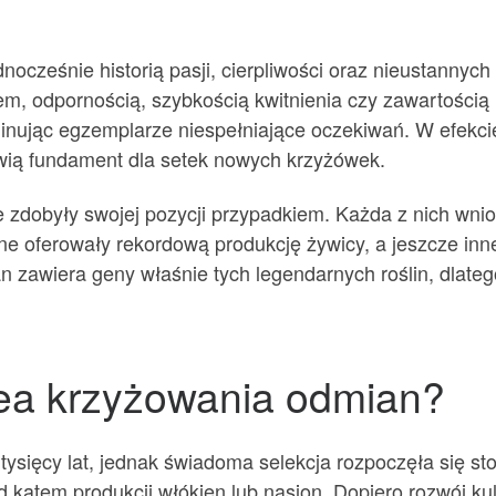
dnocześnie historią pasji, cierpliwości oraz nieustanny
tem, odpornością, szybkością kwitnienia czy zawartością 
minując egzemplarze niespełniające oczekiwań. W efekcie
nowią fundament dla setek nowych krzyżówek.
 zdobyły swojej pozycji przypadkiem. Każda z nich wni
 oferowały rekordową produkcję żywicy, a jeszcze inne 
zawiera geny właśnie tych legendarnych roślin, dlatego 
idea krzyżowania odmian?
 tysięcy lat, jednak świadoma selekcja rozpoczęła się 
 pod kątem produkcji włókien lub nasion. Dopiero rozwój k