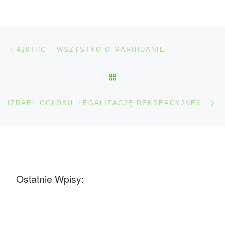
Nawigacja wpisu
Poprzedni wpis
420THC – WSZYSTKO O MARIHUANIE
POWRÓT DO LISTY POS
Na
IZRAEL OGŁOSIŁ LEGALIZACJĘ REKREACYJNEJ MARIHUANY
Ostatnie Wpisy: