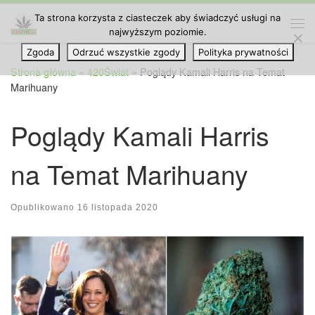
Ta strona korzysta z ciasteczek aby świadczyć usługi na
Przejdź do treści
najwyższym poziomie.
Me
Zgoda
Odrzuć wszystkie zgody
Polityka prywatności
Strona główna
»
420Świat
»
Poglądy Kamali Harris na Temat
Marihuany
Poglądy Kamali Harris
na Temat Marihuany
Opublikowano
16 listopada 2020