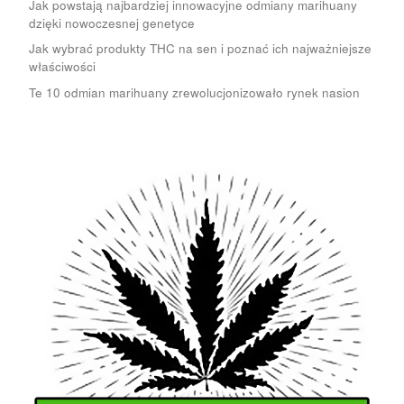
Jak powstają najbardziej innowacyjne odmiany marihuany
dzięki nowoczesnej genetyce
Jak wybrać produkty THC na sen i poznać ich najważniejsze
właściwości
Te 10 odmian marihuany zrewolucjonizowało rynek nasion