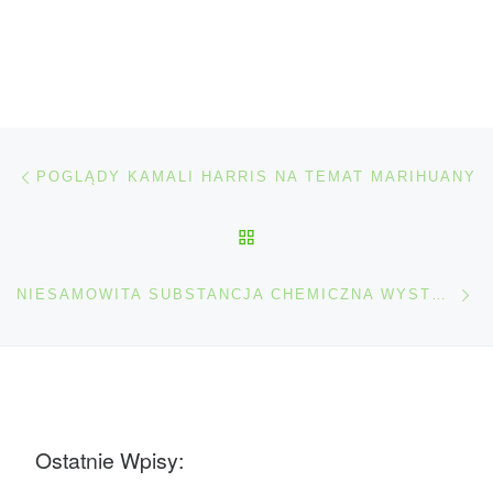
Nawigacja wpisu
Poprzedni wpis
POGLĄDY KAMALI HARRIS NA TEMAT MARIHUANY
POWRÓT DO LISTY POS
Na
NIESAMOWITA SUBSTANCJA CHEMICZNA WYSTĘPUJĄCA W PRODUKTACH CBD
Ostatnie Wpisy: