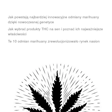
Jak powstają najbardziej innowacyjne odmiany marihuany
dzięki nowoczesnej genetyce
Jak wybrać produkty THC na sen i poznać ich najważniejsze
właściwości
Te 10 odmian marihuany zrewolucjonizowało rynek nasion