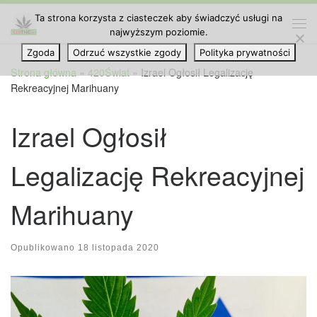
Ta strona korzysta z ciasteczek aby świadczyć usługi na
Przejdź do treści
najwyższym poziomie.
Me
Zgoda
Odrzuć wszystkie zgody
Polityka prywatności
Strona główna
»
420Świat
»
Izrael Ogłosił Legalizację
Rekreacyjnej Marihuany
Izrael Ogłosił
Legalizację Rekreacyjnej
Marihuany
Opublikowano
18 listopada 2020