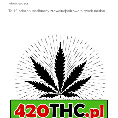
właściwości
Te 10 odmian marihuany zrewolucjonizowało rynek nasion