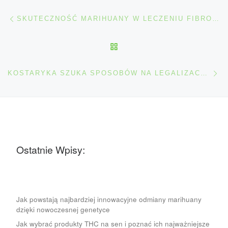
Nawigacja wpisu
Poprzedni wpis
SKUTECZNOŚĆ MARIHUANY W LECZENIU FIBROMIALGII
POWRÓT DO LISTY POS
Na
KOSTARYKA SZUKA SPOSOBÓW NA LEGALIZACJĘ MARIHUANY
Ostatnie Wpisy:
Jak powstają najbardziej innowacyjne odmiany marihuany
dzięki nowoczesnej genetyce
Jak wybrać produkty THC na sen i poznać ich najważniejsze