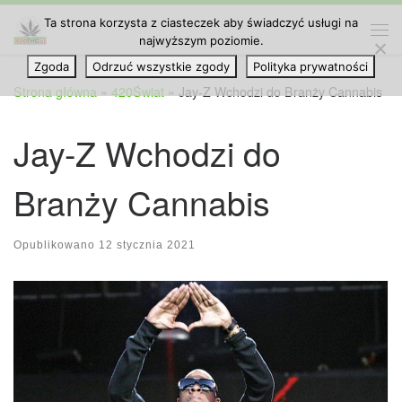
Ta strona korzysta z ciasteczek aby świadczyć usługi na
Przejdź do treści
najwyższym poziomie.
Me
Zgoda
Odrzuć wszystkie zgody
Polityka prywatności
Strona główna
»
420Świat
»
Jay-Z Wchodzi do Branży Cannabis
Jay-Z Wchodzi do
Branży Cannabis
Opublikowano
12 stycznia 2021