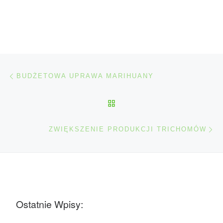
Nawigacja wpisu
Poprzedni wpis
BUDŻETOWA UPRAWA MARIHUANY
POWRÓT DO LISTY POS
Na
ZWIĘKSZENIE PRODUKCJI TRICHOMÓW
Ostatnie Wpisy: