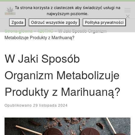
Ta strona korzysta z ciasteczek aby świadczyć usługi na
Przejdź do treści
najwyższym poziomie.
Me
Zgoda
Odrzuć wszystkie zgody
Polityka prywatności
Strona główna
»
420THC
»
W Jaki Sposób Organizm
Metabolizuje Produkty z Marihuaną?
W Jaki Sposób
Organizm Metabolizuje
Produkty z Marihuaną?
Opublikowano
29 listopada 2024