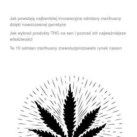
Jak powstają najbardziej innowacyjne odmiany marihuany
dzięki nowoczesnej genetyce
Jak wybrać produkty THC na sen i poznać ich najważniejsze
właściwości
Te 10 odmian marihuany zrewolucjonizowało rynek nasion