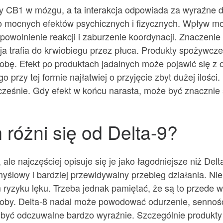
ory CB1 w mózgu, a ta interakcja odpowiada za wyraźne 
 mocnych efektów psychicznych i fizycznych. Wpływ 
spowolnienie reakcji i zaburzenie koordynacji. Znaczenie
a trafia do krwiobiegu przez płuca. Produkty spożywcze
bę. Efekt po produktach jadalnych może pojawić się z o
o przy tej formie najłatwiej o przyjęcie zbyt dużej iloś
wcześnie. Gdy efekt w końcu narasta, może być znacznie s
różni się od Delta-9?
ale najczęściej opisuje się je jako łagodniejsze niż Del
yślowy i bardziej przewidywalny przebieg działania. Ni
zym ryzyku lęku. Trzeba jednak pamiętać, że są to przede 
soby. Delta-8 nadal może powodować odurzenie, senność,
 być odczuwalne bardzo wyraźnie. Szczególnie produkty