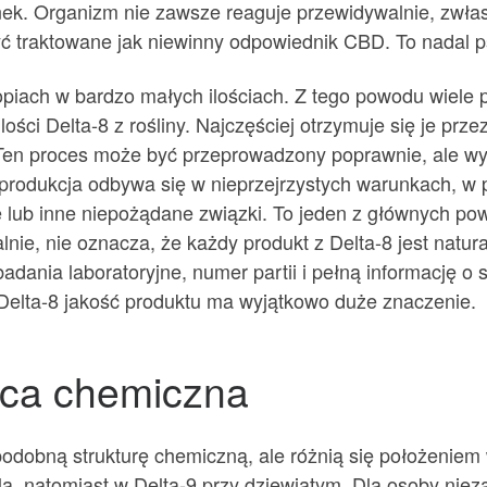
unek. Organizm nie zawsze reaguje przewidywalnie, zwła
 być traktowane jak niewinny odpowiednik CBD. To nada
piach w bardzo małych ilościach. Z tego powodu wiele
lości Delta-8 z rośliny. Najczęściej otrzymuje się je pr
en proces może być przeprowadzony poprawnie, ale wym
 produkcja odbywa się w nieprzejrzystych warunkach, w
e lub inne niepożądane związki. To jeden z głównych p
nie, nie oznacza, że każdy produkt z Delta-8 jest natu
nia laboratoryjne, numer partii i pełną informację o s
elta-8 jakość produktu ma wyjątkowo duże znaczenie.
ica chemiczna
odobną strukturę chemiczną, ale różnią się położeniem
a, natomiast w Delta-9 przy dziewiątym. Dla osoby nie