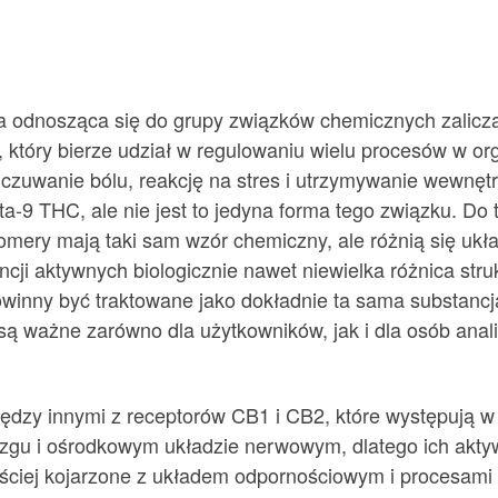
zwa odnosząca się do grupy związków chemicznych zalic
 który bierze udział w regulowaniu wielu procesów w o
odczuwanie bólu, reakcję na stres i utrzymywanie wewnęt
9 THC, ale nie jest to jedyna forma tego związku. Do t
zomery mają taki sam wzór chemiczny, ale różnią się u
ji aktywnych biologicznie nawet niewielka różnica stru
 powinny być traktowane jako dokładnie ta sama substanc
i są ważne zarówno dla użytkowników, jak i dla osób an
ędzy innymi z receptorów CB1 i CB2, które występują w
zgu i ośrodkowym układzie nerwowym, dlatego ich aktyw
ściej kojarzone z układem odpornościowym i procesami