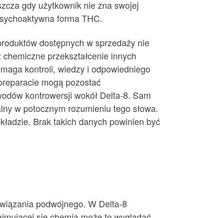
szcza gdy użytkownik nie zna swojej
l psychoaktywna forma THC.
 produktów dostępnych w sprzedaży nie
zez chemiczne przekształcenie innych
aga kontroli, wiedzy i odpowiedniego
 preparacie mogą pozostać
owodów kontrowersji wokół Delta-8. Sam
ralny w potocznym rozumieniu tego słowa.
kładzie. Brak takich danych powinien być
 wiązania podwójnego. W Delta-8
zajmującej się chemią może to wyglądać