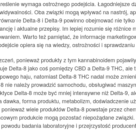
reślenie wymaga ostrożnego podejścia. Łagodniejsze dz
widywalności. Oba związki mogą wpływać na nastrój, ape
ównanie Delta-8 i Delta-9 powinno obejmować nie tylko s
ncję i aktualne przepisy. Im lepiej rozumie się różnice 
sowaniem. Warto też pamiętać, że informacje marketingo
odejście opiera się na wiedzy, ostrożności i sprawdzani
czeń, ponieważ produkty z tym kannabinoidem pojawiły s
uje Delta-8 jako coś pomiędzy CBD a Delta-9 THC, ale 
powego haju, natomiast Delta-8 THC nadal może zmien
-8 nie należy prowadzić samochodu, obsługiwać maszy
tyce Delta-8 może być mniej intensywne niż Delta-9, al
 dawka, forma produktu, metabolizm, doświadczenie uży
, ponieważ wiele produktów Delta-8 powstaje przez chem
ońcowym produkcie mogą pozostać niepożądane związki. 
 powodu badania laboratoryjne i przejrzystość producen