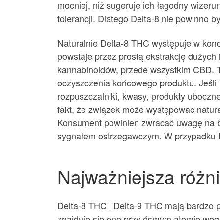
mocniej, niż sugeruje ich łagodny wizer
tolerancji. Dlatego Delta-8 nie powinno
Naturalnie Delta-8 THC występuje w kono
powstaje przez prostą ekstrakcję dużych i
kannabinoidów, przede wszystkim CBD. T
oczyszczenia końcowego produktu. Jeśli
rozpuszczalniki, kwasy, produkty uboczn
fakt, że związek może występować natural
Konsument powinien zwracać uwagę na bada
sygnałem ostrzegawczym. W przypadku D
Najważniejsza różn
Delta-8 THC i Delta-9 THC mają bardzo p
znajduje się ono przy ósmym atomie węgl