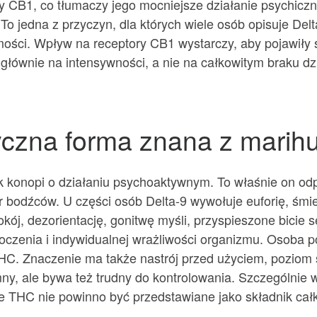
ory CB1, co tłumaczy jego mocniejsze działanie psychi
j. To jedna z przyczyn, dla których wiele osób opisuje De
mości. Wpływ na receptory CB1 wystarczy, aby pojawiły s
a głównie na intensywności, a nie na całkowitym braku dz
yczna forma znana z marih
k konopi o działaniu psychoaktywnym. To właśnie on odp
ór bodźców. U części osób Delta-9 wywołuje euforię, śmie
j, dezorientację, gonitwę myśli, przyspieszone bicie s
toczenia i indywidualnej wrażliwości organizmu. Osoba
a THC. Znaczenie ma także nastrój przed użyciem, poziom s
mny, ale bywa też trudny do kontrolowania. Szczególnie
e THC nie powinno być przedstawiane jako składnik całk