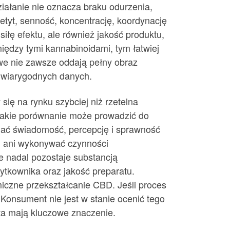
iałanie nie oznacza braku odurzenia,
tyt, senność, koncentrację, koordynację
iłę efektu, ale również jakość produktu,
między tymi kannabinoidami, tym łatwiej
we nie zawsze oddają pełny obraz
u wiarygodnych danych.
ię na rynku szybciej niż rzetelna
takie porównanie może prowadzić do
iać świadomość, percepcję i sprawność
n ani wykonywać czynności
e nadal pozostaje substancją
tkownika oraz jakość preparatu.
iczne przekształcanie CBD. Jeśli proces
Konsument nie jest w stanie ocenić tego
ta mają kluczowe znaczenie.