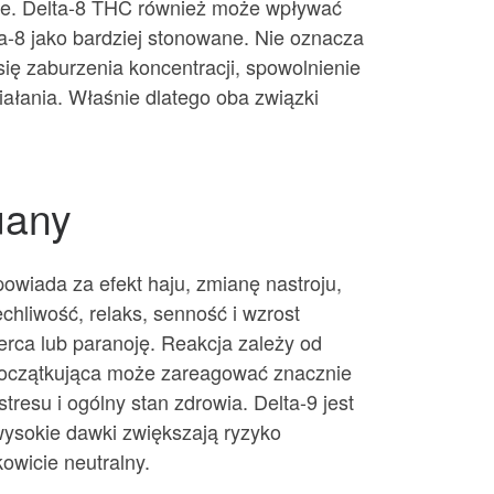
czne. Delta-8 THC również może wpływać
lta-8 jako bardziej stonowane. Nie oznacza
ię zaburzenia koncentracji, spowolnienie
iałania. Właśnie dlatego oba związki
uany
owiada za efekt haju, zmianę nastroju,
chliwość, relaks, senność i wzrost
erca lub paranoję. Reakcja zależy od
 początkująca może zareagować znacznie
tresu i ogólny stan zdrowia. Delta-9 jest
 wysokie dawki zwiększają ryzyko
owicie neutralny.