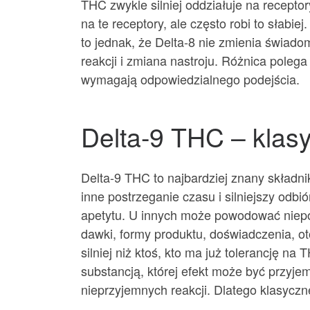
THC zwykle silniej oddziałuje na recept
na te receptory, ale często robi to słabie
to jednak, że Delta-8 nie zmienia świado
reakcji i zmiana nastroju. Różnica poleg
wymagają odpowiedzialnego podejścia.
Delta-9 THC – klas
Delta-9 THC to najbardziej znany składni
inne postrzeganie czasu i silniejszy odbi
apetytu. U innych może powodować niepokó
dawki, formy produktu, doświadczenia, o
silniej niż ktoś, kto ma już tolerancję n
substancją, której efekt może być przyje
nieprzyjemnych reakcji. Dlatego klasyczn