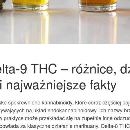
lta-9 THC – różnice, dz
 najważniejsze fakty
sko spokrewnione kannabinoidy, które coraz częściej po
ływających na układ endokannabinoidowy. Ich nazwy br
w praktyce może przekładać się na zupełnie inne odczuc
powiada za klasyczne działanie marihuany. Delta-8 THC