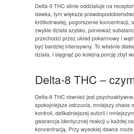
Delta-9 THC silnie oddziałuje na recept
dawka, tym większe prawdopodobieństwo
krótkotrwałej, pogorszenie koncentracji, 
zwykle działa szybko, ponieważ substancj
przechodzi przez układ pokarmowy i wątro
być bardziej intensywny. To właśnie dlateg
działa, i sięgnąć po kolejną porcję zbyt 
Delta-8 THC – czym 
Delta-8 THC również jest psychoaktywne, 
spokojniejsze odczucia, mniejszy chaos m
kontroli, delikatniejszej euforii i mniejs
gwarancja identycznej reakcji u każdej o
koncentracją. Przy wysokiej dawce może