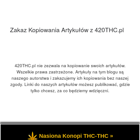
Zakaz Kopiowania Artykułów z 420THC.pl
420THC.pl nie zezwala na kopiowanie swoich artykułów.
Wszelkie prawa zastrzeżone. Artykuły na tym blogu są
naszego autorstwa i zakazujemy ich kopiowania bez naszej
zgody. Linki do naszych artykułów możesz publikować, gdzie
tylko chcesz, za co będziemy wdzięczni.
© 2026
420Polska, 420THC.pl
– Wszelkie prawa zastrzeżone
Nasiona Konopi THC-THC »
- Kultura marihuany, konopi 420 w Polsce i na świecie.