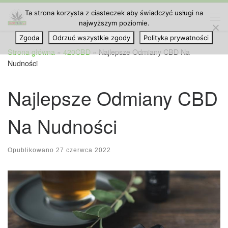
Ta strona korzysta z ciasteczek aby świadczyć usługi na
Przejdź do treści
najwyższym poziomie.
Me
Zgoda
Odrzuć wszystkie zgody
Polityka prywatności
Strona główna
»
420CBD
»
Najlepsze Odmiany CBD Na
Nudności
Najlepsze Odmiany CBD
Na Nudności
Opublikowano
27 czerwca 2022