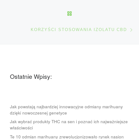
POWRÓT DO LISTY POS
Na
KORZYŚCI STOSOWANIA IZOLATU CBD
Ostatnie Wpisy:
Jak powstają najbardziej innowacyjne odmiany marihuany
dzięki nowoczesnej genetyce
Jak wybrać produkty THC na sen i poznać ich najważniejsze
właściwości
Te 10 odmian marihuany zrewolucjonizowało rynek nasion