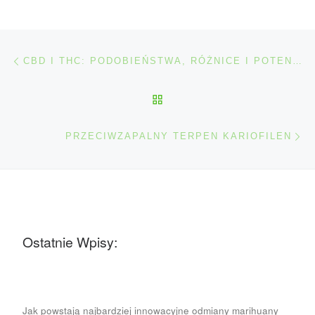
Nawigacja wpisu
Poprzedni wpis
CBD I THC: PODOBIEŃSTWA, RÓŻNICE I POTENCJALNE KORZYŚCI
POWRÓT DO LISTY POS
Na
PRZECIWZAPALNY TERPEN KARIOFILEN
Ostatnie Wpisy:
Jak powstają najbardziej innowacyjne odmiany marihuany