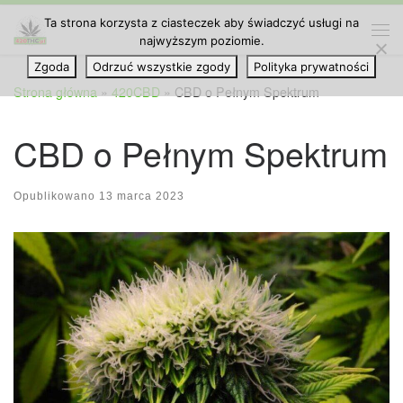
Ta strona korzysta z ciasteczek aby świadczyć usługi na
Przejdź do treści
najwyższym poziomie.
Me
Zgoda
Odrzuć wszystkie zgody
Polityka prywatności
Strona główna
»
420CBD
»
CBD o Pełnym Spektrum
CBD o Pełnym Spektrum
Opublikowano
13 marca 2023