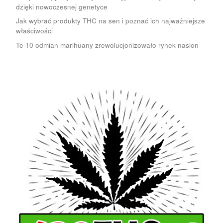
dzięki nowoczesnej genetyce
Jak wybrać produkty THC na sen i poznać ich najważniejsze
właściwości
Te 10 odmian marihuany zrewolucjonizowało rynek nasion