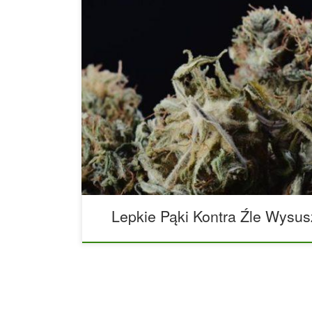
Skąd możesz wiedzieć, czy lepkie pąki, które kup
Wielu konsumentów marihuany uważa, że lepka m
jakości; jednak warto powiedzieć, że są dwa powo
lepić: albo marihuana jest wilgotna, albo po pros
szybko. Faktem jest, że „lepkość” bryłki może by
żywicy i trichomów (czyli jest […]
Lepkie Pąki Kontra Źle Wysu