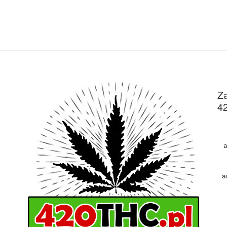
Za
4
a
a