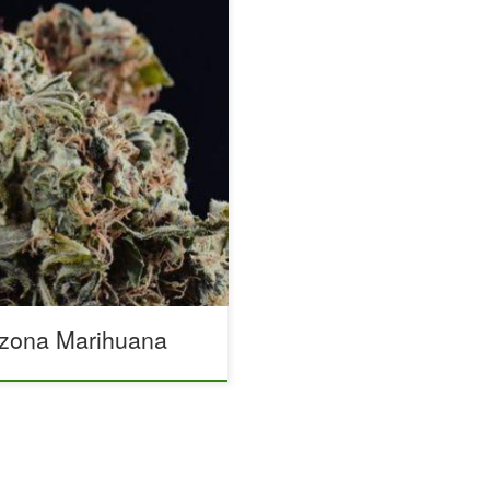
ujesz są wysokiej jakości?
arihuana jest najwyższej
dy, dla których pąki mogą się
tu została wysuszona zbyt
ć przypisana dużej zawartości
szona Marihuana