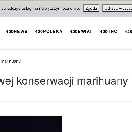
y świadczyć usługi na najwyższym poziomie.
Zgoda
Odrzuć wszyst
420NEWS
420POLSKA
420ŚWIAT
420THC
42
i marihuany
wej konserwacji marihuany