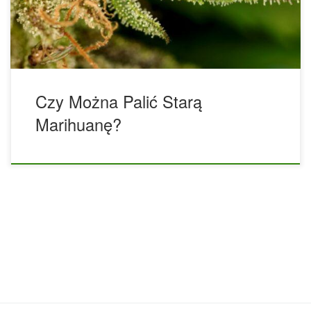
zdrapywać żywicę z każdej miski i bonga w zasięgu wzroku,
podczas gdy inni przeszukiwali wszystkie meble […]
Czy Można Palić Starą
Marihuanę?