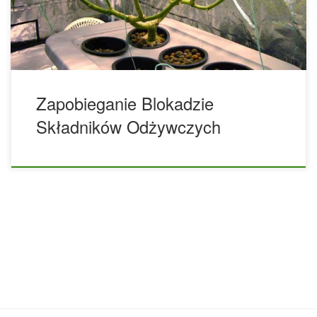
liściach i ostatecznie obumrą. Jest to bardzo częsty
problem, z którym borykają się początkujący hodowcy,
ponieważ łatwo wpaść w […]
Zapobieganie Blokadzie
Składników Odżywczych