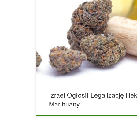
Izrael ogłosił zamiary legalizacji rekreacyjnych m
jest gotowy zalegalizować rekreacyjną marihuanę. 
kraj przygotowuje wniosek, który zalegalizuje or
całym kraju, dołączając do wielu krajów posiada
całym świecie. Ogłoszenie pochodzi od międzyres
jakiegoś czasu debatuje nad regulacją rynku konop
pracując nad tym […]
Izrael Ogłosił Legalizację Re
Marihuany