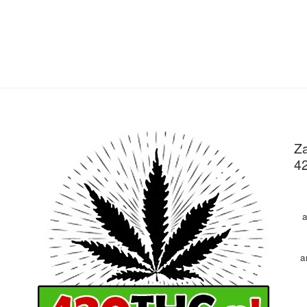
Za
4
a
a