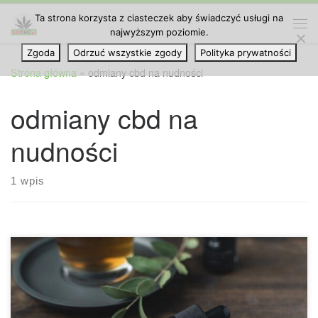
Ta strona korzysta z ciasteczek aby świadczyć usługi na
Przejdź do treści
najwyższym poziomie.
Me
Zgoda
Odrzuć wszystkie zgody
Polityka prywatności
Strona główna
»
odmiany cbd na nudności
odmiany cbd na
nudności
1 wpis
Jednym z głównych powodów, dla których lekarze zalecają
dziś CBD wielu pacjentom, jest leczenie nudności. Mamy
dzisiaj dla ciebie 8 najlepszych odmian CBD na nudności.