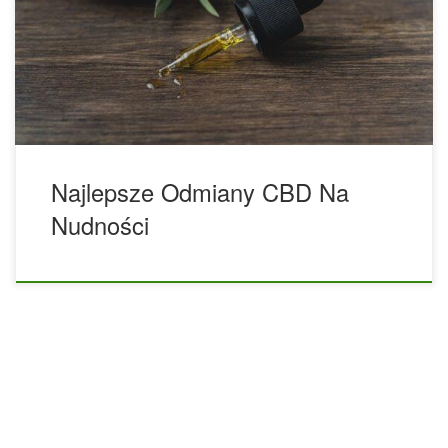
Czytaj dalej, aby odkryć jedne z najlepszych odmian
marihuany na nudności. Oto lista najlepszych odmian
marihuany na nudności: • Durban Poison- Pacjenci
używający tej słodkiej, ziemistej, aromatycznej odmiany
przyznali, że pomaga ona uspokoić rozstrój żołądka […]
Najlepsze Odmiany CBD Na
Nudności