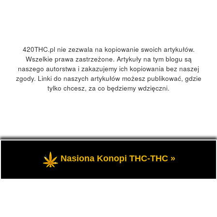
420THC.pl nie zezwala na kopiowanie swoich artykułów.
Wszelkie prawa zastrzeżone. Artykuły na tym blogu są
naszego autorstwa i zakazujemy ich kopiowania bez naszej
zgody. Linki do naszych artykułów możesz publikować, gdzie
tylko chcesz, za co będziemy wdzięczni.
© 2026
420Polska, 420THC.pl
– Wszelkie prawa zastrzeżone
Nasiona Konopi THC-THC »
- Kultura marihuany, konopi 420 w Polsce i na świecie.