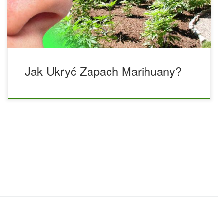
pochodzącego z ogrodu marihuany, a oto pięć z nich: 1.
Wybierz odmiany marihuany znane z łagodnego […]
Jak Ukryć Zapach Marihuany?