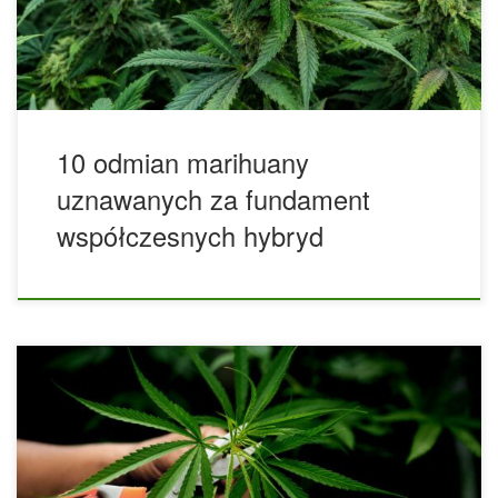
marihuany są zwykle efektem wieloletniej selekcji,
odpowiedzialnej pracy hodowlanej i cierpliwego utrwalania
pożądanych cech. Takie linie nie […]
10 odmian marihuany
uznawanych za fundament
współczesnych hybryd
W ostatnich latach świat marihuany doświadczył prawdziwej
rewolucji pod względem rozwoju nowej genetyki, a wśród
różnych odmian, które się pojawiły, jedną z najbardziej
znanych jest odmiana Gelato. Roślina ta zdołała przykuć
uwagę i podniebienia entuzjastów marihuany na całym