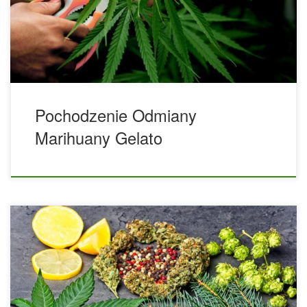
świecie dzięki wyjątkowemu połączeniu smaków, aromatów i
unikalnych efektów. Gelato to odmiana hybrydowa, będąca
wynikiem skrzyżowania słynnych Girl Scout Cookies Thin
Mint […]
Pochodzenie Odmiany
Marihuany Gelato
Uprawa automatycznych roślin marihuany outdoor w
doniczkach Smartpots – Zastosowany sprzęt, genetyka i
nawozy. Poniższy artykuł zawiera szczegółowy raport
dotyczący uprawy automatycznie kwitnących odmian
marihuany uprawianych na zewnątrz, głównie przy użyciu