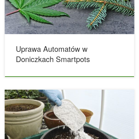
Smart Pots. Celem tego raportu jest zbadanie ich
wydajności w uprawie odmian automatycznie kwitnących i
zwrócenie uwagi na ich przydatność do szczególnych
wymagań tego typu uprawy. Doniczki Smart Pot […]
Uprawa Automatów w
Doniczkach Smartpots
Angielska nazwa SCROG (Screen of Green) została
przetłumaczona jako zielona siatka, a nazwa pochodzi od
faktu, że w tym systemie uprawy rośliny są dosłownie
zmuszane do wzrostu za pomocą siatki podtrzymującej,
która służy jako wsparcie i przewodnik, dzięki czemu
metoda ta pozwala zoptymalizować produkcję ogrodu przy