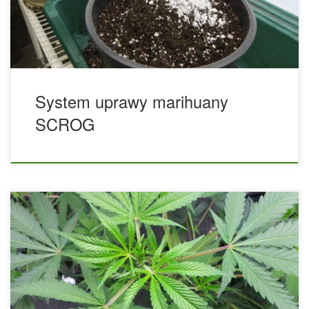
jak najmniejszej liczbie roślin, co w wielu przypadkach może
być wielką zaletą. Mówimy o […]
System uprawy marihuany
SCROG
GMO, czyli organizmy zmodyfikowane genetycznie, zdobią
okładki magazynów o zdrowiu, nagłówki gazet i kampanie
na temat zdrowej żywności, żeby wymienić tylko najbardziej
oczywiste miejsca, w których pojawia się to określenie. Są
one przedmiotem sporów i kontrowersji oraz gorącym
tematem w dzisiejszym nowoczesnym przemyśle i biznesie
rolniczym. Jaki związek ma technologia, etyka i implikacje