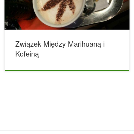
między marihuaną a kofeiną. Rzeczywiście, już w 1857 roku
dr John Bell zauważył, że kawa wzmacnia […]
Związek Między Marihuaną i
Kofeiną