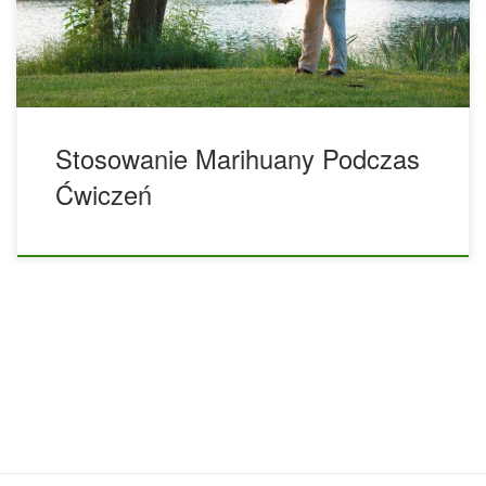
ćwiczenia będą lepsze. Marihuana a masa ciała Według
badania z 2014 r. „Marihuana i masa ciała”, […]
Stosowanie Marihuany Podczas
Ćwiczeń