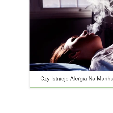
Czy istnieje alergia na marihuanę i jak rozpozn
zyskały na świecie coraz większą popularność, 
rekreacyjnych, jak i medycznych, na całym świec
rejestrów alergii na konopie indyjskie.Tak, tak ja
lub kwiatu, również na marihuanę może wystąpić 
Amerykańskiej Akademii Alergii, Astmy i Immunolo
Czy Istnieje Alergia Na Marih