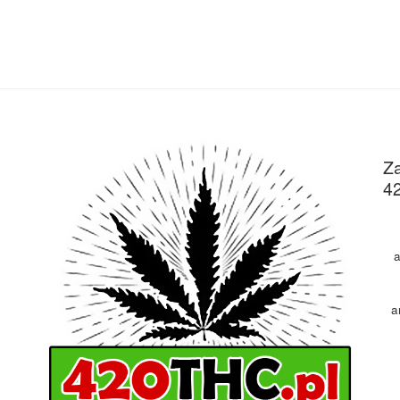
Za
4
a
a