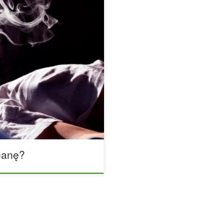
ać jej symptomy? Odkąd konopie
zarówno do celów
ie odnotowano więcej
k w przypadku każdej rośliny
reakcja alergiczna. Według
gii, u człowieka może […]
uanę?