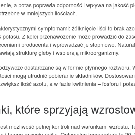
rzenie, a potas poprawia odporność i wpływa na jakość 
trzebne w mniejszych ilościach.
kterystycznymi symptomami: żółknięcie liści to brak azot
ak potasu. Z kolei przenawożenie może prowadzić do zas
eceniami producenta i wprowadzać je stopniowo. Natural
awiają strukturę gleby i wspierają mikroorganizmy.
odżywcze dostarczane są w formie płynnego roztworu.
tości mogą utrudnić pobieranie składników. Dostosowani
większ ilość azotu, a w fazie kwitnienia – fosforu i pota
i, które sprzyjają wzrosto
t możliwość pełnej kontroli nad warunkami wzrostu. Tem
 i tempo rozwoju roślin. Optymalna temperatura to 20