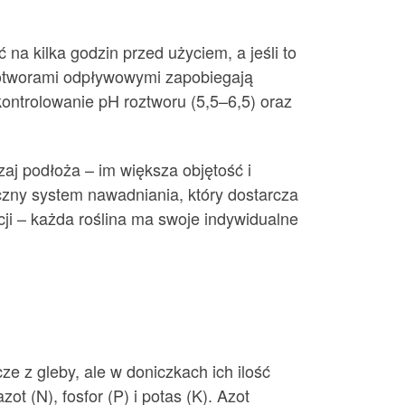
a kilka godzin przed użyciem, a jeśli to
z otworami odpływowymi zapobiegają
ontrolowanie pH roztworu (5,5–6,5) oraz
zaj podłoża – im większa objętość i
zny system nawadniania, który dostarcza
ji – każda roślina ma swoje indywidualne
ze z gleby, ale w doniczkach ich ilość
t (N), fosfor (P) i potas (K). Azot