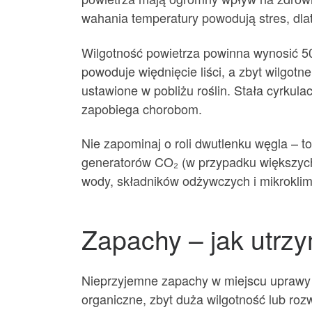
wahania temperatury powodują stres, dlat
Wilgotność powietrza powinna wynosić 5
powoduje więdnięcie liści, a zbyt wilgo
ustawione w pobliżu roślin. Stała cyrkula
zapobiega chorobom.
Nie zapominaj o roli dwutlenku węgla – t
generatorów CO₂ (w przypadku większych 
wody, składników odżywczych i mikroklim
Zapachy – jak utr
Nieprzyjemne zapachy w miejscu uprawy 
organiczne, zbyt duża wilgotność lub rozwó