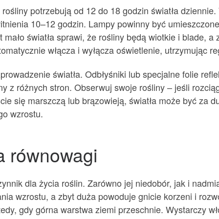
 rośliny potrzebują od 12 do 18 godzin światła dziennie
witnienia 10–12 godzin. Lampy powinny być umieszczone
mało światła sprawi, że rośliny będą wiotkie i blade, a 
tomatycznie włącza i wyłącza oświetlenie, utrzymując reg
rowadzenie światła. Odbłyśniki lub specjalne folie ref
y z różnych stron. Obserwuj swoje rośliny – jeśli rozciąg
liście się marszczą lub brązowieją, światła może być za
go wzrostu.
a równowagi
ynnik dla życia roślin. Zarówno jej niedobór, jak i nadm
a wzrostu, a zbyt duża powoduje gnicie korzeni i rozwój
tedy, gdy górna warstwa ziemi przeschnie. Wystarczy wło