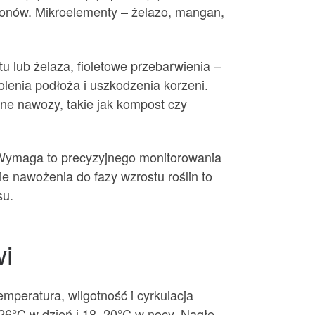
plonów. Mikroelementy – żelazo, mangan,
u lub żelaza, fioletowe przebarwienia –
olenia podłoża i uszkodzenia korzeni.
ne nawozy, takie jak kompost czy
 Wymaga to precyzyjnego monitorowania
e nawożenia do fazy wzrostu roślin to
su.
wi
peratura, wilgotność i cyrkulacja
–26°C w dzień i 18–20°C w nocy. Nagłe