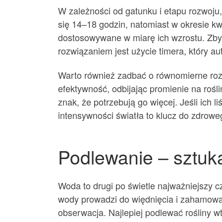
W zależności od gatunku i etapu rozwoju,
się 14–18 godzin, natomiast w okresie k
dostosowywane w miarę ich wzrostu. Zbyt 
rozwiązaniem jest użycie timera, który au
Warto również zadbać o równomierne rozp
efektywność, odbijając promienie na roślin
znak, że potrzebują go więcej. Jeśli ich 
intensywności światła to klucz do zdrowe
Podlewanie – sztuk
Woda to drugi po świetle najważniejszy cz
wody prowadzi do więdnięcia i zahamowani
obserwacja. Najlepiej podlewać rośliny w