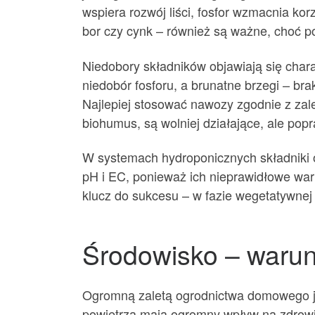
wspiera rozwój liści, fosfor wzmacnia ko
bor czy cynk – również są ważne, choć po
Niedobory składników objawiają się chara
niedobór fosforu, a brunatne brzegi – br
Najlepiej stosować nawozy zgodnie z zal
biohumus, są wolniej działające, ale popr
W systemach hydroponicznych składniki 
pH i EC, ponieważ ich nieprawidłowe war
klucz do sukcesu – w fazie wegetatywnej z
Środowisko – warunk
Ogromną zaletą ogrodnictwa domowego jes
powietrza mają ogromny wpływ na zdrowie