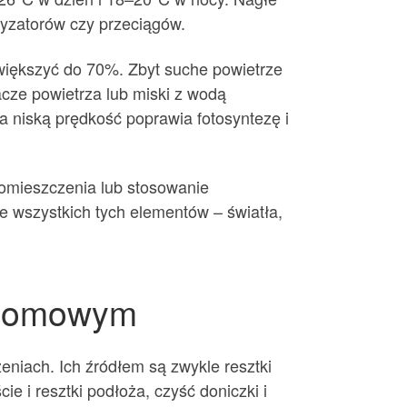
atyzatorów czy przeciągów.
iększyć do 70%. Zbyt suche powietrze
acze powietrza lub miski z wodą
na niską prędkość poprawia fotosyntezę i
pomieszczenia lub stosowanie
e wszystkich tych elementów – światła,
e domowym
niach. Ich źródłem są zwykle resztki
ie i resztki podłoża, czyść doniczki i