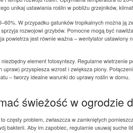
ego unikaj ustawiania roślin w pobliżu grzejników, klim
0–60%. W przypadku gatunków tropikalnych można ją zw
tne sprzyja rozwojowi grzybów. Pomocne mogą być nawilż
cja powietrza jest równie ważna – wentylator ustawiony 
o niezbędny element fotosyntezy. Regularne wietrzenie 
upraw) przyspiesza wzrost i zwiększa plony. Połączeni
atu – tworzy idealne warunki do uprawy roślin w domu.
zymać świeżość w ogrodzi
to częsty problem, zwłaszcza w zamkniętych pomieszcze
j bakterii. Aby im zapobiec, regularnie usuwaj suche liśc