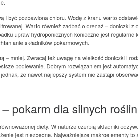
ie.
i być pozbawiona chloru. Wodę z kranu warto odstawić n
ltrowanej. Warto również zadbać o drenaż – doniczki 
dku upraw hydroponicznych konieczne jest regularne k
chłanianie składników pokarmowych.
ą – mniej. Zwracaj też uwagę na wielkość doniczki i rod
ęstsze podlewanie. Dobrym rozwiązaniem jest automatyc
 jednak, że nawet najlepszy system nie zastąpi obserwac
– pokarm dla silnych roślin
zrównoważonej diety. W naturze czerpią składniki odżywc
enie jest niezbędne. Najważniejsze makroelementy to azo