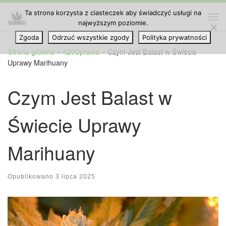
Ta strona korzysta z ciasteczek aby świadczyć usługi na
Przejdź do treści
najwyższym poziomie.
Me
Zgoda
Odrzuć wszystkie zgody
Polityka prywatności
Strona główna
»
420Uprawa
»
Czym Jest Balast w Świecie
Uprawy Marihuany
Czym Jest Balast w
Świecie Uprawy
Marihuany
Opublikowano
3 lipca 2025