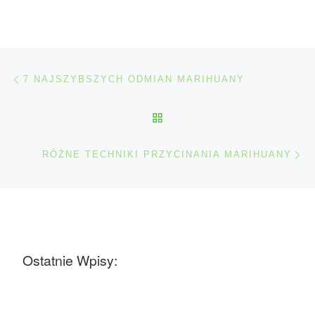
Nawigacja wpisu
Poprzedni wpis
7 NAJSZYBSZYCH ODMIAN MARIHUANY
POWRÓT DO LISTY POS
Na
RÓŻNE TECHNIKI PRZYCINANIA MARIHUANY
Ostatnie Wpisy: