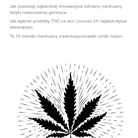
Jak powstają najbardziej innowacyjne odmiany marihuany
dzięki nowoczesnej genetyce
Jak wybrać produkty THC na sen i poznać ich najważniejsze
właściwości
Te 10 odmian marihuany zrewolucjonizowało rynek nasion