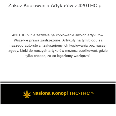
Zakaz Kopiowania Artykułów z 420THC.pl
420THC.pl nie zezwala na kopiowanie swoich artykułów.
Wszelkie prawa zastrzeżone. Artykuły na tym blogu są
naszego autorstwa i zakazujemy ich kopiowania bez naszej
zgody. Linki do naszych artykułów możesz publikować, gdzie
tylko chcesz, za co będziemy wdzięczni.
© 2026
420Polska, 420THC.pl
– Wszelkie prawa zastrzeżone
Nasiona Konopi THC-THC »
- Kultura marihuany, konopi 420 w Polsce i na świecie.