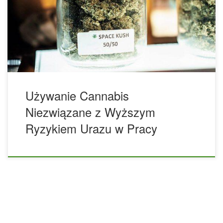
indyjskie w ciągu ostatniego roku, nie były bardziej
narażone na jakiekolwiek ryzyko w miejscu pracy niż osoby
nie stosujące marihuany. Zespół naukowców z Wydziału
Medycyny Pracy Uniwersytetu w Toronto ocenił związek
między […]
Używanie Cannabis
Niezwiązane z Wyższym
Ryzykiem Urazu w Pracy