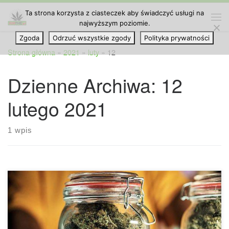
Ta strona korzysta z ciasteczek aby świadczyć usługi na
Przejdź do treści
najwyższym poziomie.
Me
Zgoda
Odrzuć wszystkie zgody
Polityka prywatności
Strona główna
»
2021
»
luty
»
12
Dzienne Archiwa:
12
lutego 2021
1 wpis
Badanie: Używanie cannabis w ubiegłym roku nie było
związane z wyższym ryzykiem wystąpienia urazu w miejscu
pracy. Według danych opublikowanych w czasopiśmie
Occupational Medicine osoby, które zażywały konopie