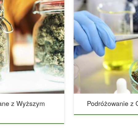
e było związane z wyższym
Departament Stanu USA ostrz
dług danych opublikowanych w
indyjskich. Departament Sta
zażywały konopie indyjskie w
wakacyjnych, że chociaż CBD
 na jakiekolwiek ryzyko w
może przysporzyć ci kłopotów,
y. Zespół naukowców z
granicą. „Zabieranie ze sobą 
 ocenił związek między […]
może przysporzyć Ci kłopotów
zane z Wyższym
Podróżowanie z O