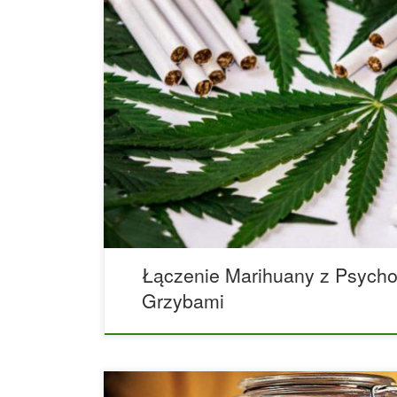
Łączenie marihuany z psychodelicznymi grzybami
doświadczenie czy zły trip? Badania są słabe, al
sugerują, że jednoczesne przyjmowanie konopi i
zintensyfikować doznanie psychedeliczne. Inni uży
marihuany, aby złagodzić końcówkę swoich dośw
Nierzadko zdarza się, że konsumenci konopi indy
psychoaktywnych grzybów i na odwrót. Internet je
Łączenie Marihuany z Psycho
Grzybami