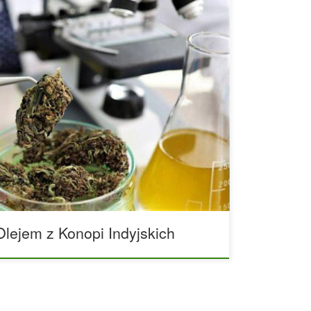
ega przed podróżowaniem z olejem z konopi
nu USA ostrzega międzynarodowych podróżników
 pochodzące z konopi może być legalne w USA,
 jeśli zabierzesz je w określone miejsca za
w podróż dronów, olejów CBD czy broni palnej,
 w innych krajach. Dowiedz […]
lejem z Konopi Indyjskich