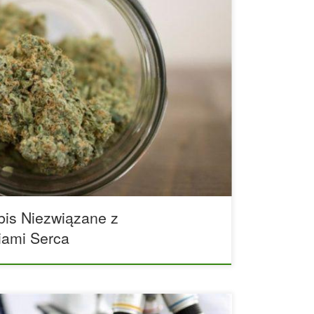
abis nie jest w żaden sposób związane z
osób w wieku średnim. Zgodnie z danymi
czasopiśmie Addiction, ani obecne, ani
ndyjskich przez całe życie nie jest związane z
 średnim wieku. Międzynarodowy zespół
tanów Zjednoczonych ocenił związek pomiędzy
y a […]
is Niezwiązane z
iami Serca