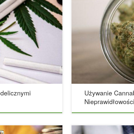
: Przepis na super
Nowe badanie! Używanie cann
e anegdotyczne raporty
nieprawidłowościami serca u 
 grzybów może
klinicznymi opublikowanymi w 
wają niewielkich ilości
skumulowane używanie konopi i
iadczeń z grzybami.
nieprawidłowościami serca w
jskich używają również
naukowców ze Szwajcarii i S
st pełen artykułów o […]
łącznym używaniem marihuan
delicznymi
Używanie Cannab
Nieprawidłowośc