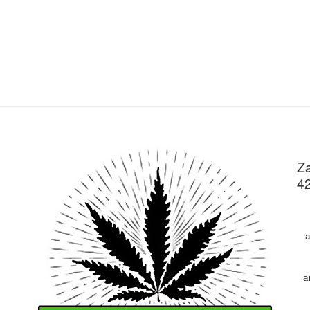
Za
4
a
a