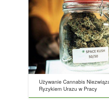
Badanie: Używanie cannabis w ubiegłym roku ni
ryzykiem wystąpienia urazu w miejscu pracy. We
czasopiśmie Occupational Medicine osoby, które 
ciągu ostatniego roku, nie były bardziej narażone
miejscu pracy niż osoby nie stosujące marihuan
Wydziału Medycyny Pracy Uniwersytetu w Toronto
Używanie Cannabis Niezwią
Ryzykiem Urazu w Pracy