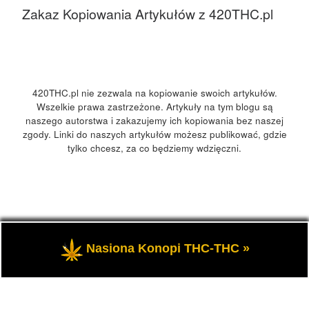
Zakaz Kopiowania Artykułów z 420THC.pl
420THC.pl nie zezwala na kopiowanie swoich artykułów.
Wszelkie prawa zastrzeżone. Artykuły na tym blogu są
naszego autorstwa i zakazujemy ich kopiowania bez naszej
zgody. Linki do naszych artykułów możesz publikować, gdzie
tylko chcesz, za co będziemy wdzięczni.
© 2026
420Polska, 420THC.pl
– Wszelkie prawa zastrzeżone
Nasiona Konopi THC-THC »
- Kultura marihuany, konopi 420 w Polsce i na świecie.