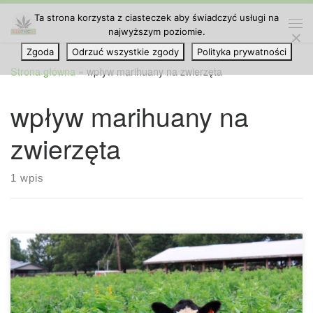
Ta strona korzysta z ciasteczek aby świadczyć usługi na
Przejdź do treści
najwyższym poziomie.
Me
Zgoda
Odrzuć wszystkie zgody
Polityka prywatności
Strona główna
»
wpływ marihuany na zwierzęta
wpływ marihuany na
zwierzęta
1 wpis
Badania wykazały, że CBD zawarte w marihuanie sprawia,
że krowy są odprężone i szczęśliwe. Naukowcy karmili
stado bydła konopiami przemysłowymi i już po dwóch