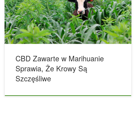
tygodniach stwierdzili zmniejszony poziom stresu i stanów
zapalnych. Zespół naukowców z Uniwersytetu Stanowego w
Kansas przyjrzał się reakcji bydła na kannabidiol zawarty w
konopiach i stwierdził poprawę w ich zachowaniu i
biochemii. Kannabidiol, czyli CBD, jest […]
CBD Zawarte w Marihuanie
Sprawia, Że Krowy Są
Szczęśliwe