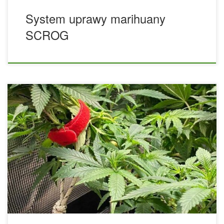
System uprawy marihuany
SCROG
Obalamy powszechne mity na temat uprawy marihuany: Co
musisz wiedzieć! W ciągle rozwijającym się świecie uprawy
konopi mity wyrastają jak chwasty. Niezależnie od tego, czy
jesteś nowicjuszem z zielonymi kciukami, czy
doświadczonym hodowcą, prawdopodobnie słyszałeś
niektóre z najpopularniejszych opowieści o uprawie trawki.
Od nadmiaru składników odżywczych po pąki nasączone
sokiem owocowym, te mity mogą zaprowadzić cię na złą
ścieżkę ogrodową. […]