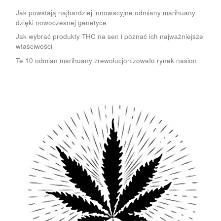
Jak powstają najbardziej innowacyjne odmiany marihuany
dzięki nowoczesnej genetyce
Jak wybrać produkty THC na sen i poznać ich najważniejsze
właściwości
Te 10 odmian marihuany zrewolucjonizowało rynek nasion