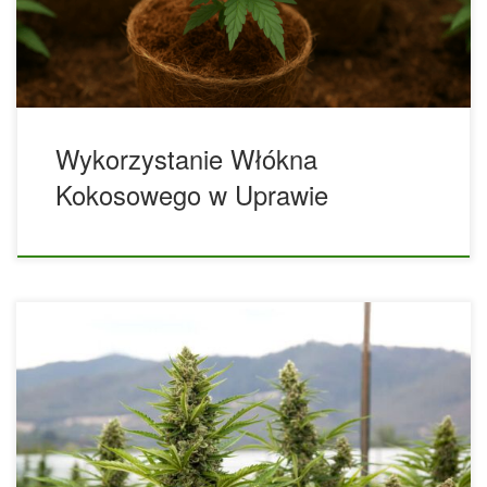
nowoczesnych systemów uprawowych. Jego popularność
wynika nie tylko z właściwości fizykochemicznych, ale
również z aspektów ekologicznych – wykorzystuje to, co […]
Wykorzystanie Włókna
Kokosowego w Uprawie
Precyzyjna Kontrola VPD – Klucz do Wysokiej Wydajności
Uprawy Konopi W profesjonalnych uprawach konopi
indyjskich i przemysłowych jednym z najbardziej
krytycznych, a jednocześnie często pomijanych parametrów,
jest deficyt ciśnienia pary wodnej, znany jako VPD (Vapor
Pressure Deficit). Wbrew pozorom, nie jest to po prostu
wilgotność powietrza – to wskaźnik opisujący równowagę