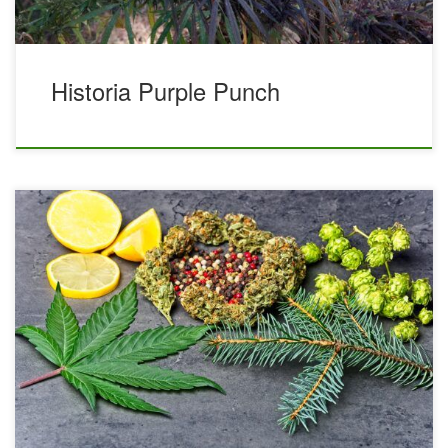
Historia Purple Punch
Uprawa automatycznych roślin marihuany outdoor w
doniczkach Smartpots – Zastosowany sprzęt, genetyka i
nawozy. Poniższy artykuł zawiera szczegółowy raport
dotyczący uprawy automatycznie kwitnących odmian
marihuany uprawianych na zewnątrz, głównie przy użyciu
Smart Pots. Celem tego raportu jest zbadanie ich
wydajności w uprawie odmian automatycznie kwitnących i
zwrócenie uwagi na ich przydatność do szczególnych
wymagań tego typu uprawy. Doniczki Smart Pot […]