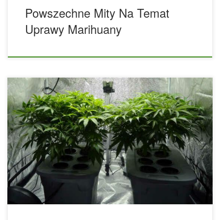
Powszechne Mity Na Temat
Uprawy Marihuany
Dużo rozmawialiśmy o zawiłościach uprawy w glebie – jak
przygotować glebę, kiedy podlewać rośliny, dlaczego
sadzenie roślin towarzyszących świetnie sprawdzi się do
zwalczania szkodników – ale jednym z tematów, których nie
poruszyliśmy, jest alternatywna metoda uprawy, zwana
hydroponika. Ta oparta na wodzie praktyka kultywacji jest
świetna z wielu powodów i nie jest tak onieśmielająca, jak
się to wydaje. Co to […]