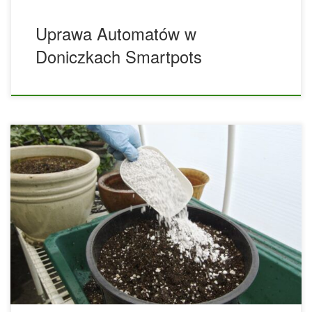
Uprawa Automatów w
Doniczkach Smartpots
Angielska nazwa SCROG (Screen of Green) została
przetłumaczona jako zielona siatka, a nazwa pochodzi od
faktu, że w tym systemie uprawy rośliny są dosłownie
zmuszane do wzrostu za pomocą siatki podtrzymującej,
która służy jako wsparcie i przewodnik, dzięki czemu
metoda ta pozwala zoptymalizować produkcję ogrodu przy
jak najmniejszej liczbie roślin, co w wielu przypadkach może
być wielką zaletą. Mówimy o […]