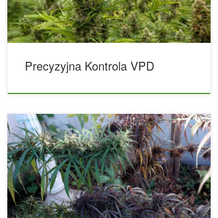
pomiędzy temperaturą, wilgotnością względną a zdolnością
liści do oddawania […]
Precyzyjna Kontrola VPD
Historia Purple Punch (Alpha Cut). Purple Punch, z
najlepszych kalifornijskich aptek. Od czasu do czasu
miłośnicy konopi zaczynają zastanawiać się nad
pochodzeniem niektórych odmian. Często ta ciekawość
dotycząca pochodzenia niektórych genetyk wynika z faktu,
że osiągnęły one dużą popularność wśród użytkowników, a
innym razem wynika to z faktu, że odmiany te zdobywają
nagrody na konkursach marihuany lub nagle pojawiają się
[…]