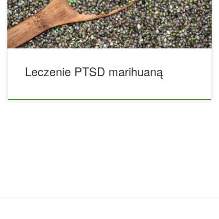
jeśli jakieś zdarzenie (takie jak głośny hałas) wyzwala
trudne wspomnienie. Typowe metody leczenia PTSD
obejmują leki przeciwdepresyjne […]
Leczenie PTSD marihuaną