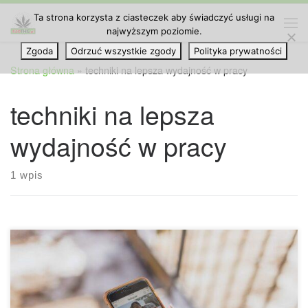
Ta strona korzysta z ciasteczek aby świadczyć usługi na
Przejdź do treści
najwyższym poziomie.
Me
Zgoda
Odrzuć wszystkie zgody
Polityka prywatności
Strona główna
»
techniki na lepsza wydajność w pracy
techniki na lepsza
wydajność w pracy
1 wpis
5 małych sposobów na poprawę wydajności w pracy. Nasza
wydajność pracy zmienia się każdego dnia. Oto kilka
prostych rzeczy, które możesz zrobić, aby nad nią