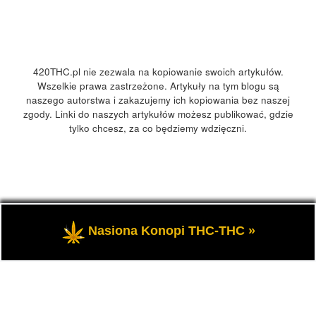
420THC.pl nie zezwala na kopiowanie swoich artykułów.
Wszelkie prawa zastrzeżone. Artykuły na tym blogu są
naszego autorstwa i zakazujemy ich kopiowania bez naszej
zgody. Linki do naszych artykułów możesz publikować, gdzie
tylko chcesz, za co będziemy wdzięczni.
© 2026
420Polska, 420THC.pl
– Wszelkie prawa zastrzeżone
Nasiona Konopi THC-THC »
- Kultura marihuany, konopi 420 w Polsce i na świecie.