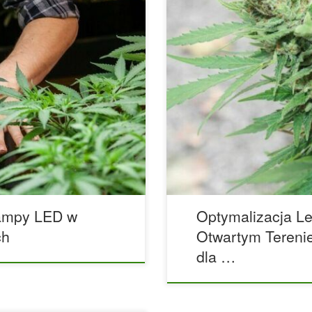
 roślin hydroponicznych
Lato to decydująca pora dla 
hnologii, które całkowicie
niebem. Długotrwałe nasłonec
kszą rewolucję przyniosły
wilgotności i ekspozycja na 
sze plony i niższe zużycie
wpływ na rozwój roślin. Z jedn
zenie ryzyka przegrzewania
drugiej zaś stwarza liczne zag
radycyjnych lamp HPS czy MH.
zaburzenia wchłaniania skład
system nawożenia […]
lampy LED w
Optymalizacja Le
ch
Otwartym Tereni
dla …