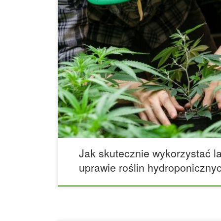
Jak skutecznie wykorzystać lampy LED w uprawie
Współczesne uprawy roślin indoor korzystają z tec
zmieniły sposób prowadzenia ogrodnictwa. Najwię
lampy LED do uprawy roślin, które zapewniają lep
energii. Ich największą zaletą jest także ogranic
upraw, co stanowi częsty problem w przypadku t
Jednak LED-y […]
Jak skutecznie wykorzystać 
uprawie roślin hydroponiczny