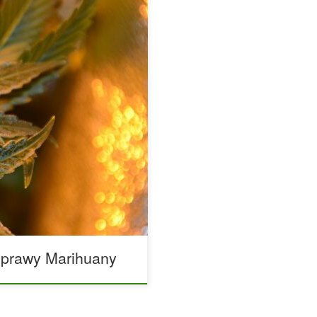
zość systemów
arihuany w pomieszczeniach
, czym są balasty, dlaczego
 od rodzaju stosowanego
dczas uprawy marihuany?
emitowanego przez lampy
…]
Uprawy Marihuany