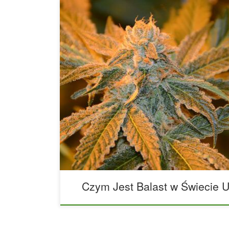
Jak wybrać balast do uprawy marihuany? Więks
oświetleniowych wykorzystywanych do uprawy m
wymaga użycia balastu. W tym artykule wyjaśnimy
są niezbędne i który model wybrać w zależności
oświetlenia. Dlaczego balast jest niezbędny po
Balasty regulują i stabilizują natężenie światła 
uprawowe. Są konieczne przy stosowaniu lamp [
Czym Jest Balast w Świecie 