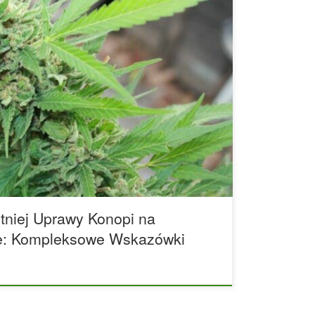
entuzjastów konopi uprawianych pod gołym
znienie, intensywne ciepło, gwałtowne zmiany
promieniowanie UV – wszystko to wywiera ogromny
ej strony sezon ten sprzyja obfitym zbiorom, z
rożenia, takie jak przesuszenie, przegrzanie czy
ników odżywczych. Tylko starannie zaplanowany
tniej Uprawy Konopi na
e: Kompleksowe Wskazówki