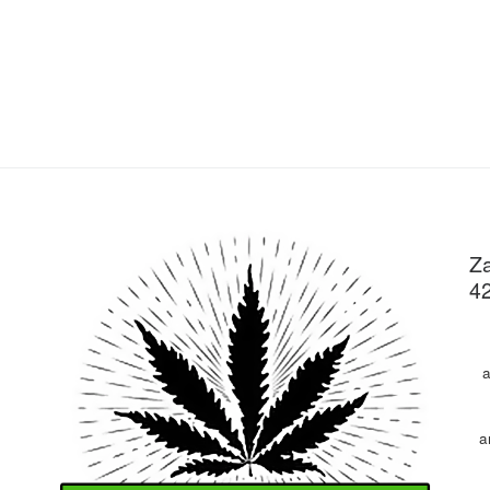
Za
4
a
a