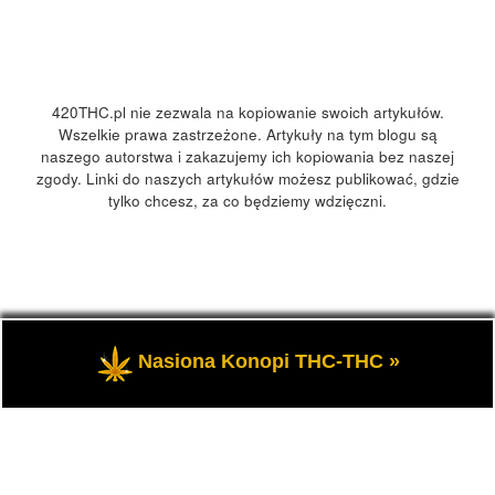
420THC.pl nie zezwala na kopiowanie swoich artykułów.
Wszelkie prawa zastrzeżone. Artykuły na tym blogu są
naszego autorstwa i zakazujemy ich kopiowania bez naszej
zgody. Linki do naszych artykułów możesz publikować, gdzie
tylko chcesz, za co będziemy wdzięczni.
© 2026
420Polska, 420THC.pl
– Wszelkie prawa zastrzeżone
Nasiona Konopi THC-THC »
- Kultura marihuany, konopi 420 w Polsce i na świecie.