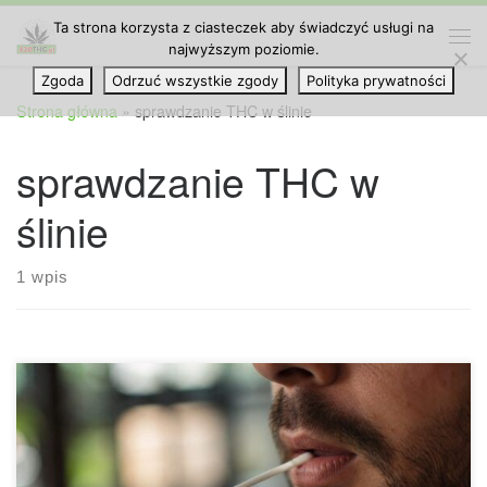
Ta strona korzysta z ciasteczek aby świadczyć usługi na
Przejdź do treści
najwyższym poziomie.
Me
Zgoda
Odrzuć wszystkie zgody
Polityka prywatności
Strona główna
»
sprawdzanie THC w ślinie
sprawdzanie THC w
ślinie
1 wpis
Jak długo THC utrzymuje się w ślinie? THC w ślinie to temat,
który interesuje coraz więcej osób, ponieważ testy
wykonywane z próbki śliny są szybkie, wygodne i często