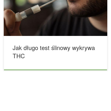
stosowane w praktyce. Pytanie, jak długo THC utrzymuje się
w ślinie, nie ma jednej odpowiedzi dobrej dla każdego,
ponieważ czas wykrywalności zależy od wielu czynników.
Znaczenie ma częstotliwość używania marihuany, ilość
przyjętej […]
Jak długo test ślinowy wykrywa
THC