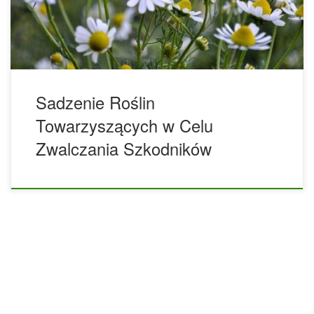
gruncie – w przeciwieństwie do rolnictwa
„monokulturowego”, w którym wykorzystuje się tylko jeden
typ rośliny. Ogromne połacie kukurydzy, […]
Sadzenie Roślin
Towarzyszących w Celu
Zwalczania Szkodników