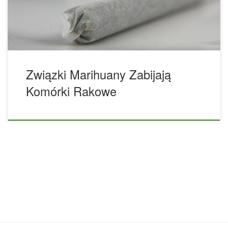
Naukowcy z Amity University w Indiach szczegółowo opisali
literaturę naukową dotyczącą wpływu kannabinoidów na
różne typy […]
Związki Marihuany Zabijają
Komórki Rakowe