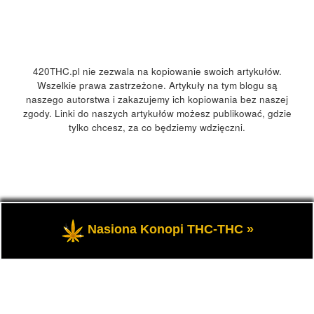
420THC.pl nie zezwala na kopiowanie swoich artykułów.
Wszelkie prawa zastrzeżone. Artykuły na tym blogu są
naszego autorstwa i zakazujemy ich kopiowania bez naszej
zgody. Linki do naszych artykułów możesz publikować, gdzie
tylko chcesz, za co będziemy wdzięczni.
© 2026
420Polska, 420THC.pl
– Wszelkie prawa zastrzeżone
Nasiona Konopi THC-THC »
- Kultura marihuany, konopi 420 w Polsce i na świecie.