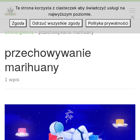
Ta strona korzysta z ciasteczek aby świadczyć usługi na
Przejdź do treści
najwyższym poziomie.
Me
Zgoda
Odrzuć wszystkie zgody
Polityka prywatności
Strona główna
»
przechowywanie marihuany
przechowywanie
marihuany
1 wpis
Czy stara marihuana będzie w stanie nadal wywołać haj?
Odpowiedź na to pytanie nie jest prostym tak lub nie. To
naprawdę zależy od stanu twojego zioła. Stare zioło może