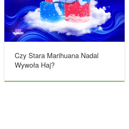
wywołać haj, jeśli nadal ma wystarczającą ilość THC. Jeśli
twoje stare zioło straci wystarczającą ilość THC i innych
kannabinoidów, nie będzie w stanie wywołać odurzenia.
Jeśli jesteś w stanie utrzymać dobry […]
Czy Stara Marihuana Nadal
Wywoła Haj?