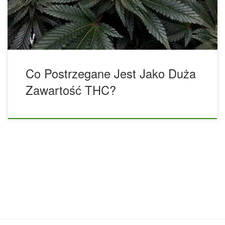
w ostatnich latach? W przypadku odmian konopi o
zawartości […]
Co Postrzegane Jest Jako Duża
Zawartość THC?